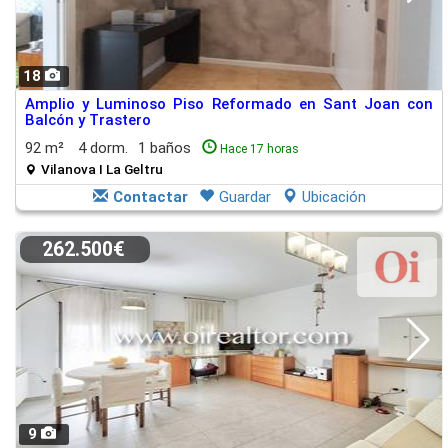
18
Amplio y Luminoso Piso Reformado en Sant Joan con
Balcón y Trastero
92 m²
4 dorm.
1 baños
Hace 17 horas
Vilanova I La Geltru
Contactar
Guardar
Ubicación
262.500€
9