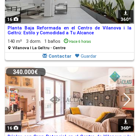
16
360º
Planta Baja Reformada en el Centro de Vilanova i la
Geltrú: Estilo y Comodidad a Tu Alcance
140 m²
3 dorm.
1 baños
Hace 6 horas
Vilanova I La Geltru - Centre
Contactar
Guardar
340.000€
16
360º
1