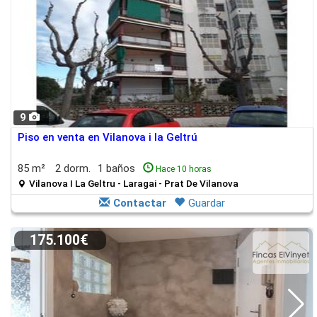
9
Piso en venta en Vilanova i la Geltrú
85 m²
2 dorm.
1 baños
Hace 10 horas
Vilanova I La Geltru - Laragai - Prat De Vilanova
Contactar
Guardar
175.100€