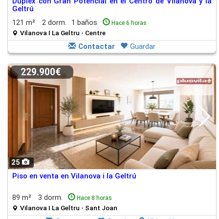
Dúplex con Gran Potencial en el Centro de Vilanova y la
Geltrú
121 m²
2 dorm.
1 baños
Hace 6 horas
Vilanova I La Geltru - Centre
Contactar
Guardar
229.900€
25
Piso en venta en Vilanova i la Geltrú
89 m²
3 dorm.
Hace 8 horas
Vilanova I La Geltru - Sant Joan