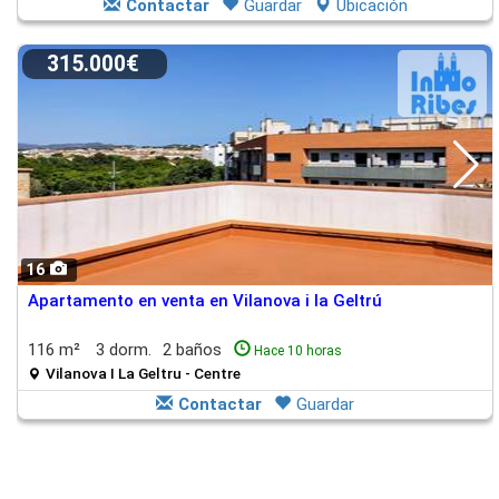
Contactar
Guardar
Ubicación
315.000€
16
Apartamento en venta en Vilanova i la Geltrú
116 m²
3 dorm.
2 baños
Hace 10 horas
Vilanova I La Geltru - Centre
Contactar
Guardar