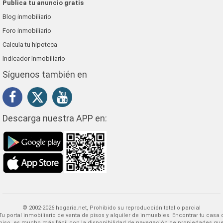
Publica tu anuncio gratis
Blog inmobiliario
Foro inmobiliario
Calcula tu hipoteca
Indicador Inmobiliario
Síguenos también en
Descarga nuestra APP en:
© 2002-2026 hogaria.net, Prohibido su reproducción total o parcial
 alquiler de inmuebles. Encontrar tu casa o
piso, es mucho más fácil con la disponibilidad de navegación de propiedades qu