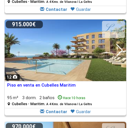
Cubelles - Maritim.
A 4 Kms. de Vilanova I La Geltru
Contactar
Guardar
915.000€
12
Piso en venta en Cubelles Maritim
95 m²
3 dorm.
2 baños
Hace 10 horas
Cubelles - Maritim.
A 4 Kms. de Vilanova I La Geltru
Contactar
Guardar
970.000€