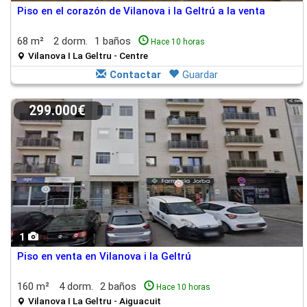
Piso en el corazón de Vilanova i la Geltrú a la venta
68 m²
2 dorm.
1 baños
Hace 10 horas
Vilanova I La Geltru - Centre
Contactar
Guardar
299.000€
1
Piso en venta en Vilanova i la Geltrú
160 m²
4 dorm.
2 baños
Hace 10 horas
Vilanova I La Geltru - Aiguacuit