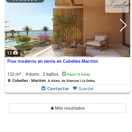
12
Piso moderno en venta en Cubelles Maritim
122 m²
4 dorm.
2 baños
Hace 10 horas
Cubelles - Maritim.
A 4 Kms. de Vilanova I La Geltru
Contactar
Guardar
Más resultados