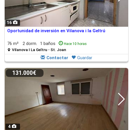
16
Oportunidad de inversión en Vilanova i la Geltrú
76 m²
2 dorm.
1 baños
Hace 10 horas
Vilanova I La Geltru - St. Joan
Contactar
Guardar
131.000€
4