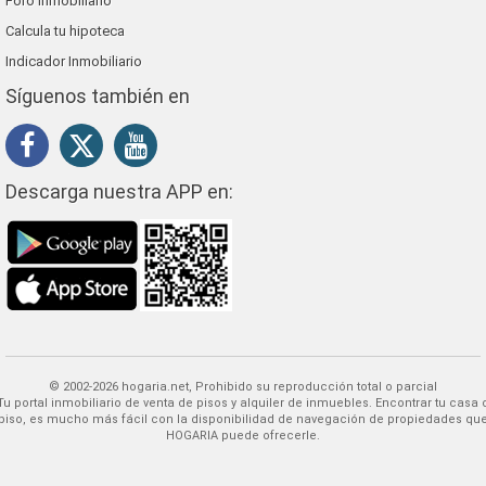
Foro inmobiliario
Calcula tu hipoteca
Indicador Inmobiliario
Síguenos también en
Descarga nuestra APP en:
© 2002-2026 hogaria.net, Prohibido su reproducción total o parcial
 alquiler de inmuebles. Encontrar tu casa o
piso, es mucho más fácil con la disponibilidad de navegación de propiedades qu
HOGARIA puede ofrecerle.