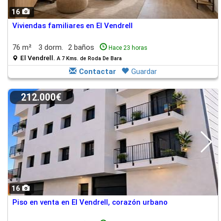
16
Viviendas familiares en El Vendrell
76 m²
3 dorm.
2 baños
Hace 23 horas
El Vendrell.
A 7 Kms. de Roda De Bara
Contactar
Guardar
212.000€
16
Piso en venta en El Vendrell, corazón urbano