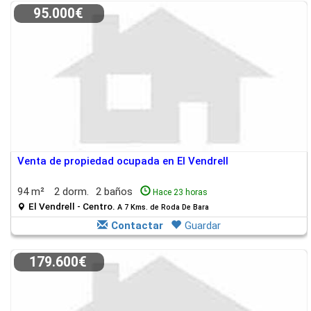
95.000€
Venta de propiedad ocupada en El Vendrell
94 m²
2 dorm.
2 baños
Hace 23 horas
El Vendrell - Centro.
A 7 Kms. de Roda De Bara
Contactar
Guardar
179.600€