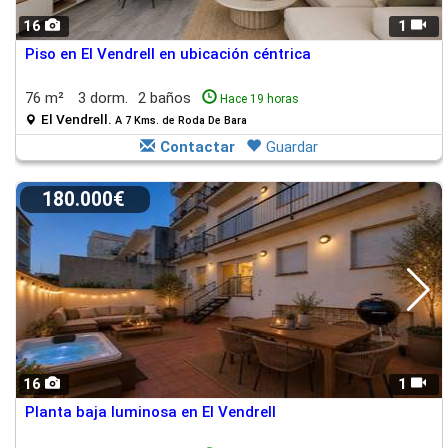
16
1
Piso en El Vendrell en ubicación céntrica
76 m²
3 dorm.
2 baños
Hace 19 horas
El Vendrell.
A 7 Kms. de Roda De Bara
Contactar
Guardar
180.000€
16
1
Planta baja luminosa en El Vendrell