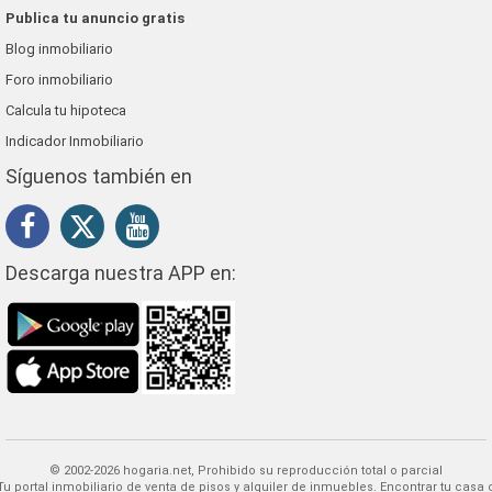
Publica tu anuncio gratis
Blog inmobiliario
Foro inmobiliario
Calcula tu hipoteca
Indicador Inmobiliario
Síguenos también en
Descarga nuestra APP en:
© 2002-2026 hogaria.net, Prohibido su reproducción total o parcial
 alquiler de inmuebles. Encontrar tu casa o