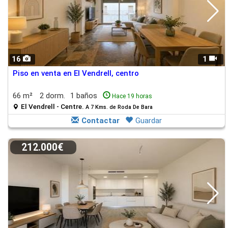
16
1
Piso en venta en El Vendrell, centro
66 m²
2 dorm.
1 baños
Hace 19 horas
El Vendrell - Centre.
A 7 Kms. de Roda De Bara
Contactar
Guardar
212.000€