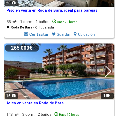
20
Piso en venta en Roda de Barà, ideal para parejas
55 m²
1 dorm.
1 baños
Hace 20 horas
Roda De Bara - Cl Igualada
Contactar
Guardar
Ubicación
265.000€
16
1
Ático en venta en Roda de Bara
148 m²
3 dorm.
2 baños
Hace 19 horas