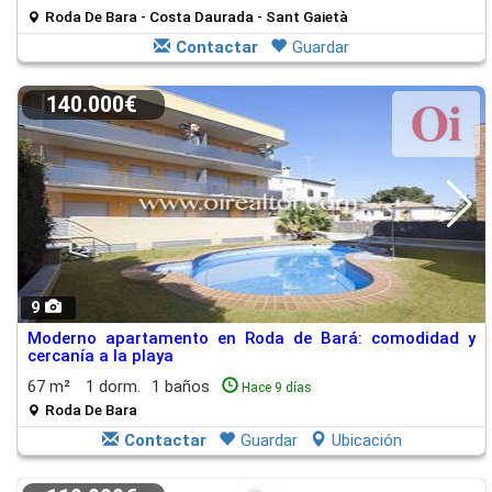
Roda De Bara - Costa Daurada - Sant Gaietà
Contactar
Guardar
140.000€
9
Moderno apartamento en Roda de Bará: comodidad y
cercanía a la playa
67 m²
1 dorm.
1 baños
Hace 9 días
Roda De Bara
Contactar
Guardar
Ubicación