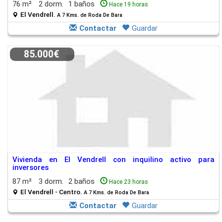
76 m²
2 dorm.
1 baños
Hace 19 horas
El Vendrell.
A 7 Kms. de Roda De Bara
Contactar
Guardar
85.000€
Vivienda en El Vendrell con inquilino activo para
inversores
87 m²
3 dorm.
2 baños
Hace 23 horas
El Vendrell - Centro.
A 7 Kms. de Roda De Bara
Contactar
Guardar