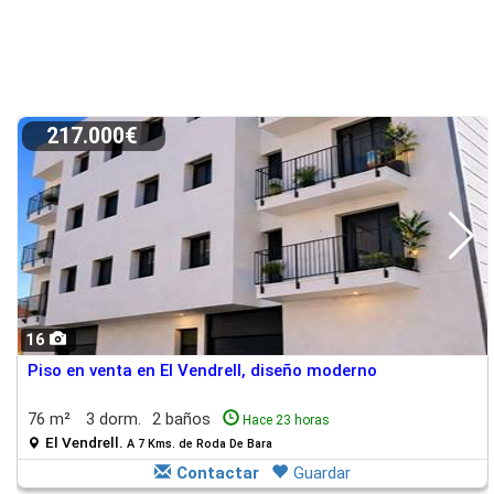
217.000€
16
Piso en venta en El Vendrell, diseño moderno
76 m²
3 dorm.
2 baños
Hace 23 horas
El Vendrell.
A 7 Kms. de Roda De Bara
Contactar
Guardar