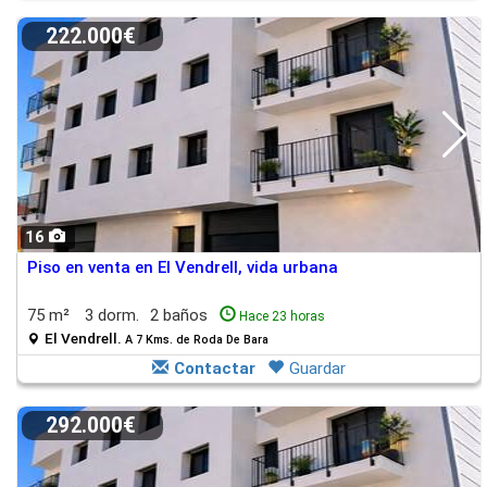
222.000€
16
Piso en venta en El Vendrell, vida urbana
75 m²
3 dorm.
2 baños
Hace 23 horas
El Vendrell.
A 7 Kms. de Roda De Bara
Contactar
Guardar
292.000€