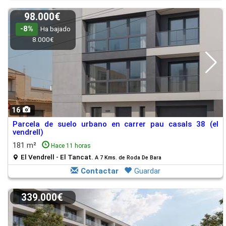
98.000€
-8%
Ha bajado
8.000€
16
Parcela de suelo urbano en carrer pau casals 38 (el
vendrell)
181 m²
Hace 11 horas
El Vendrell - El Tancat.
A 7 Kms. de Roda De Bara
Contactar
Guardar
339.000€