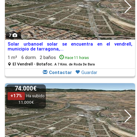
7
Solar urbanoel solar se encuentra en el vendrell,
municipio de tarragona,...
1 m²
6 dorm.
2 baños
Hace 11 horas
El Vendrell - Botafoc.
A 7 Kms. de Roda De Bara
Contactar
Guardar
74.000€
+17%
Ha subido
11.000€