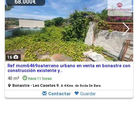
68.000€
16
Ref mcm6469oaterreno urbano en venta en bonastre con
construcción existente y...
40 m²
Hace 11 horas
Bonastre - Les Casetes 9.
A 4 Kms. de Roda De Bara
Contactar
Guardar