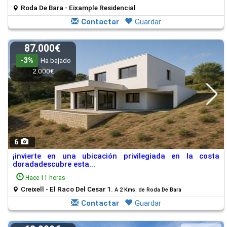
Roda De Bara - Eixample Residencial
Contactar
Guardar
87.000€
-3%
Ha bajado
2.000€
6
¡invierte en una ubicación privilegiada en la costa
doradadescubre esta...
Hace 11 horas
Creixell - El Raco Del Cesar 1.
A 2 Kms. de Roda De Bara
Contactar
Guardar