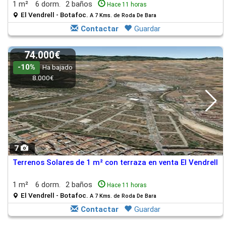
1 m²
6 dorm.
2 baños
Hace 11 horas
El Vendrell - Botafoc.
A 7 Kms. de Roda De Bara
Contactar
Guardar
74.000€
-10%
Ha bajado
8.000€
7
Terrenos Solares de 1 m² con terraza en venta El Vendrell
1 m²
6 dorm.
2 baños
Hace 11 horas
El Vendrell - Botafoc.
A 7 Kms. de Roda De Bara
Contactar
Guardar