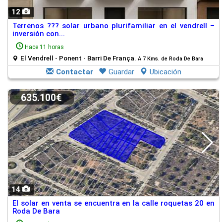
12
Terrenos ??? solar urbano plurifamiliar en el vendrell –
inversión con...
Hace 11 horas
El Vendrell - Ponent - Barri De França.
A 7 Kms. de Roda De Bara
Contactar
Guardar
Ubicación
635.100€
14
El solar en venta se encuentra en la calle roquetas 20 en
Roda De Bara