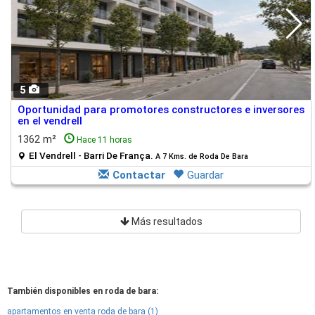
5
Oportunidad para promotores constructores e inversores
en el vendrell
1362 m²
Hace 11 horas
El Vendrell - Barri De França.
A 7 Kms. de Roda De Bara
Contactar
Guardar
Más resultados
También disponibles en roda de bara:
apartamentos en venta roda de bara (1)