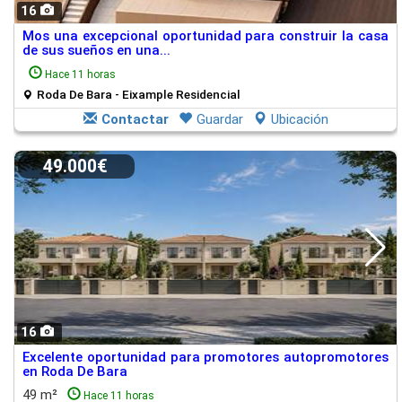
16
Mos una excepcional oportunidad para construir la casa
de sus sueños en una...
Hace 11 horas
Roda De Bara - Eixample Residencial
Contactar
Guardar
Ubicación
49.000€
16
Excelente oportunidad para promotores autopromotores
en Roda De Bara
49 m²
Hace 11 horas