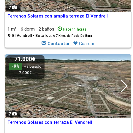
7
Terrenos Solares con amplia terraza El Vendrell
1 m²
6 dorm.
2 baños
Hace 11 horas
El Vendrell - Botafoc.
A 7 Kms. de Roda De Bara
Contactar
Guardar
71.000€
-9%
Ha bajado
7.000€
7
Terrenos Solares con terraza El Vendrell