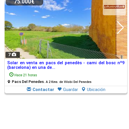
75.000€
7
Solar en venta en pacs del penedès - cami del bosc nº9
(barcelona) en una de...
Hace 21 horas
Pacs Del Penedes.
A 2 Kms. de Vilobi Del Penedes
Contactar
Guardar
Ubicación