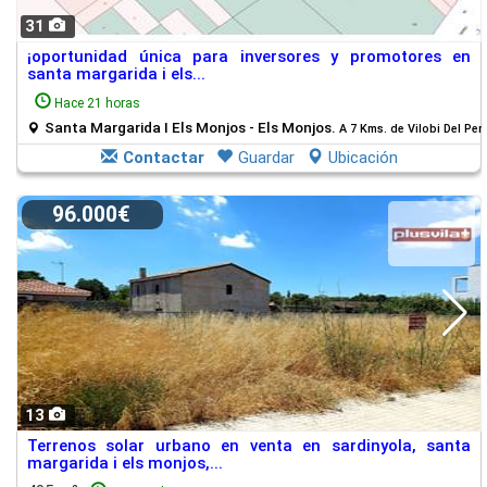
31
¡oportunidad única para inversores y promotores en
santa margarida i els...
Hace 21 horas
Santa Margarida I Els Monjos - Els Monjos.
A 7 Kms. de Vilobi Del Pe
Contactar
Guardar
Ubicación
96.000€
13
Terrenos solar urbano en venta en sardinyola, santa
margarida i els monjos,...