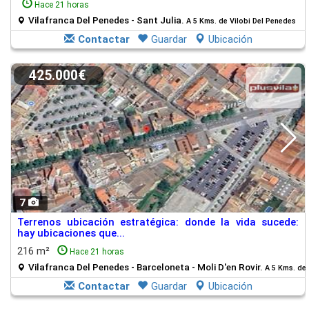
Hace 21 horas
Vilafranca Del Penedes - Sant Julia.
A 5 Kms. de Vilobi Del Penedes
Contactar
Guardar
Ubicación
425.000€
7
Terrenos ubicación estratégica: donde la vida sucede:
hay ubicaciones que...
216 m²
Hace 21 horas
Vilafranca Del Penedes - Barceloneta - Moli D'en Rovir.
A 5 Kms. de 
Contactar
Guardar
Ubicación