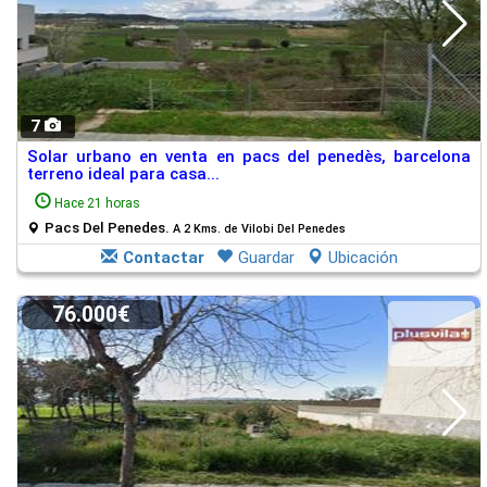
7
Solar urbano en venta en pacs del penedès, barcelona
terreno ideal para casa...
Hace 21 horas
Pacs Del Penedes.
A 2 Kms. de Vilobi Del Penedes
Contactar
Guardar
Ubicación
76.000€