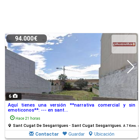
94.000€
6
Aquí tienes una versión **narrativa comercial y sin
emoticonos**: --- en sant...
Hace 21 horas
Sant Cugat De Sesgarrigues - Sant Cugat Sesgarrigues.
A 7 Kms. d
Contactar
Guardar
Ubicación