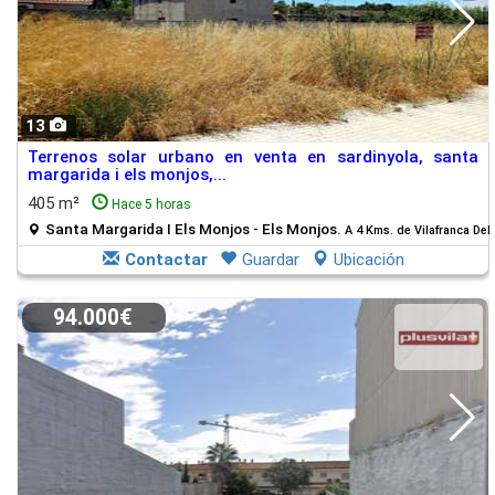
13
Terrenos solar urbano en venta en sardinyola, santa
margarida i els monjos,...
405 m²
Hace 5 horas
Santa Margarida I Els Monjos - Els Monjos.
A 4 Kms. de Vilafranca De
Contactar
Guardar
Ubicación
94.000€