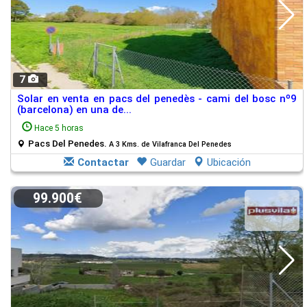
7
Solar en venta en pacs del penedès - cami del bosc nº9
(barcelona) en una de...
Hace 5 horas
Pacs Del Penedes.
A 3 Kms. de Vilafranca Del Penedes
Contactar
Guardar
Ubicación
99.900€