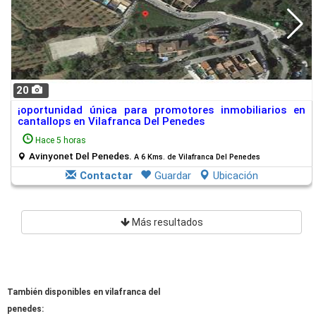
20
¡oportunidad única para promotores inmobiliarios en
cantallops en Vilafranca Del Penedes
Hace 5 horas
Avinyonet Del Penedes.
A 6 Kms. de Vilafranca Del Penedes
Contactar
Guardar
Ubicación
Más resultados
También disponibles en vilafranca del
penedes: