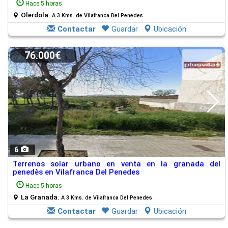
Hace 5 horas
Olerdola.
A 3 Kms. de Vilafranca Del Penedes
Contactar
Guardar
Ubicación
76.000€
6
Terrenos solar urbano en venta en la granada del
penedès en Vilafranca Del Penedes
Hace 5 horas
La Granada.
A 3 Kms. de Vilafranca Del Penedes
Contactar
Guardar
Ubicación