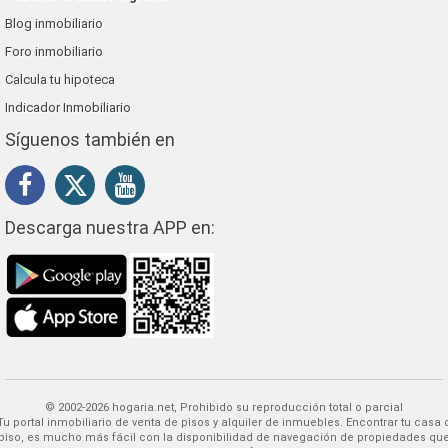
Blog inmobiliario
Foro inmobiliario
Calcula tu hipoteca
Indicador Inmobiliario
Síguenos también en
Descarga nuestra APP en:
© 2002-2026 hogaria.net, Prohibido su reproducción total o parcial
 alquiler de inmuebles. Encontrar tu casa o
piso, es mucho más fácil con la disponibilidad de navegación de propiedades qu