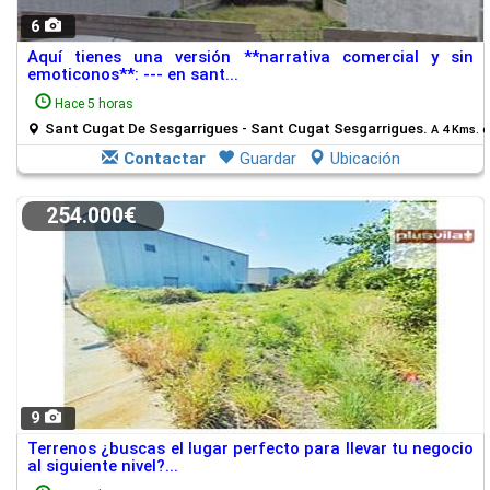
6
Aquí tienes una versión **narrativa comercial y sin
emoticonos**: --- en sant...
Hace 5 horas
Sant Cugat De Sesgarrigues - Sant Cugat Sesgarrigues.
A 4 Kms. d
Contactar
Guardar
Ubicación
254.000€
9
Terrenos ¿buscas el lugar perfecto para llevar tu negocio
al siguiente nivel?...