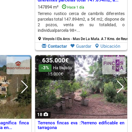
diferentes parcelas total 147.894m2, a...
147894 m²
Hace 1 día
Terreno rustico cerca de cambrils diferentes
parcelas total 147.894m2, a 5€ m2, dispone de
2 pozos, venta en su totalidad, o
individualparcela 98=...
Vinyols I Els Arcs - Mas De La Mata.
A 7 Kms. de Reus
Contactar
Guardar
Ubicación
635.000€
-3%
Ha bajado
15.000€
18
gnífica finca
Terrenos fincas eva :?terreno edificable en
 en...
tarragona