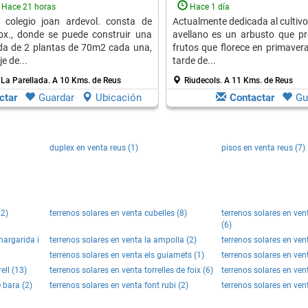
Hace 21 horas
Hace 1 día
l colegio joan ardevol. consta de
Actualmente dedicada al cultivo 
x., donde se puede construir una
avellano es un arbusto que pr
da de 2 plantas de 70m2 cada una,
frutos que florece en primaver
e de...
tarde de...
 La Parellada.
A 10 Kms. de Reus
Riudecols.
A 11 Kms. de Reus
ctar
Guardar
Ubicación
Contactar
Gu
duplex en venta reus (1)
pisos en venta reus (7)
22)
terrenos solares en venta cubelles (8)
terrenos solares en vent
(6)
margarida i
terrenos solares en venta la ampolla (2)
terrenos solares en vent
terrenos solares en venta els guiamets (1)
terrenos solares en ven
ell (13)
terrenos solares en venta torrelles de foix (6)
terrenos solares en vent
 bara (2)
terrenos solares en venta font rubi (2)
terrenos solares en vent