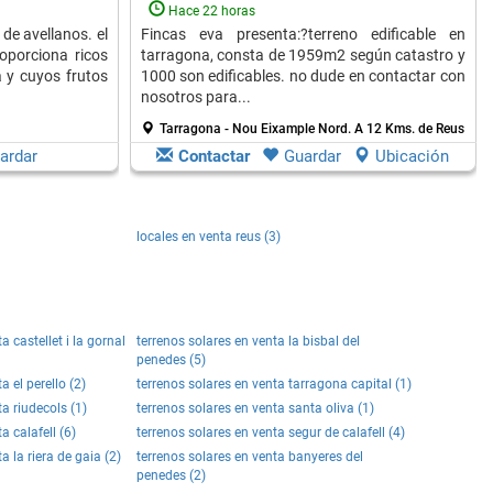
Hace 22 horas
de avellanos. el
Fincas eva presenta:?terreno edificable en
oporciona ricos
tarragona, consta de 1959m2 según catastro y
a y cuyos frutos
1000 son edificables. no dude en contactar con
nosotros para...
Tarragona - Nou Eixample Nord.
A 12 Kms. de Reus
ardar
Contactar
Guardar
Ubicación
locales en venta reus (3)
a castellet i la gornal
terrenos solares en venta la bisbal del
penedes (5)
a el perello (2)
terrenos solares en venta tarragona capital (1)
ta riudecols (1)
terrenos solares en venta santa oliva (1)
a calafell (6)
terrenos solares en venta segur de calafell (4)
a la riera de gaia (2)
terrenos solares en venta banyeres del
penedes (2)