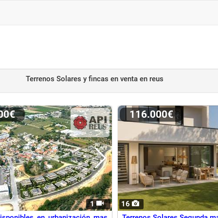
Terrenos Solares y fincas en venta
en reus
000€
116.000€
1
16
isponibles en urbanización mas
Terrenos Solares Segunda ma