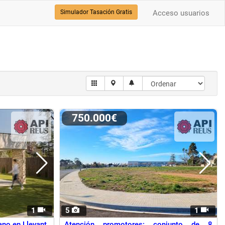
Simulador Tasación Gratis
Acceso usuarios
750.000€
1
5
1
no en Llevant
Atención promotores: conjunto de 8