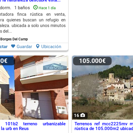
 la naturaleza descubre esta...
 dorm.
1 baños
Hace 1 día
tadora finca rústica en venta,
ara quienes buscan un refugio en
aleza. ubicada a solo unos minutos
 del...
s Borges Del Camp
ctar
Guardar
Ubicación
00€
105.000€
16
f 101b2 terreno urbanizable
Terrenos ref mcc2225mv ma
 la urb en Reus
rústica de 105.000m2 ubicada