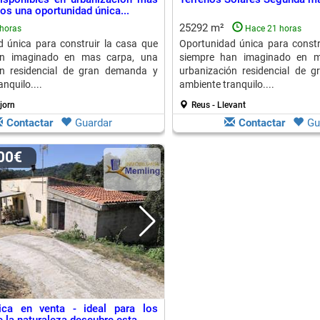
os una oportunidad única...
25292 m²
horas
Hace 21 horas
 única para construir la casa que
Oportunidad única para constr
an imaginado en mas carpa, una
siempre han imaginado en m
ón residencial de gran demanda y
urbanización residencial de 
nquilo....
ambiente tranquilo....
jorn
Reus - Llevant
Contactar
Guardar
Contactar
Gu
000€
tica en venta - ideal para los