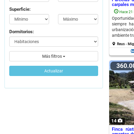
carpales m
Superficie:
Hace 21 
Oportunidad
siempre h
urbanizaci
Dormitorios:
ambiente tra
Reus - Mig
Más filtros
360.
Actualizar
14
Finca rús