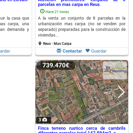
parcelas en mas carpa en Reus
Hace 21 horas
uir la casa que
A la venta un conjunto de 8 parcelas en la
as carpa, una
urbanización mas carpa (no se venden por
gran demanda y
separado) preparadas para la construcción de
viviendas...
Reus - Mas Carpa
ardar
Contactar
Guardar
739.470€
3
Finca terreno rustico cerca de cambrils