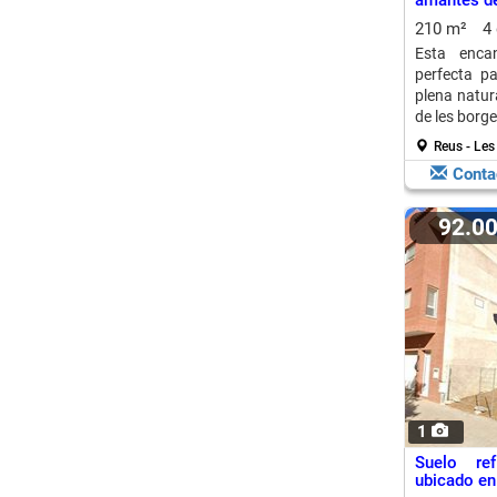
amantes de
210 m²
4
Esta encan
perfecta p
plena natur
de les borges
Reus - Le
Conta
92.0
1
Suelo re
ubicado en