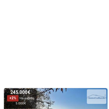
245.000€
+2%
Ha subido
5.000€