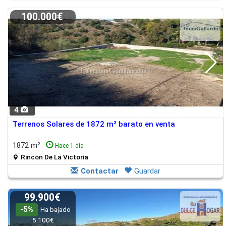
100.000€
4
Terrenos Solares de 1872 m² barato en venta
1872 m²
Hace 1 día
Rincon De La Victoria
Contactar
Guardar
99.900€
-5%
Ha bajado
5.100€