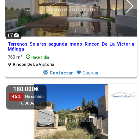
17
Terrenos Solares segunda mano Rincon De La Victoria
Málaga
760 m²
Hace 1 día
Rincon De La Victoria
Contactar
Guardar
180.000€
+5%
Ha subido
10.000€