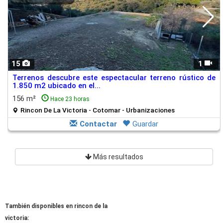
15
1
Terrenos descubre este espectacular terreno rústico de
1.850 m2 ubicado en el...
156 m²
Hace 23 horas
Rincon De La Victoria - Cotomar - Urbanizaciones
Contactar
Guardar
Más resultados
También disponibles en rincon de la
victoria: