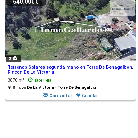
640.000€
2
Terrenos Solares segunda mano en Torre De Benagalbon,
Rincon De La Victoria
3870 m²
Hace 1 día
Rincon De La Victoria - Torre De Benagalbón
Contactar
Guardar