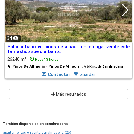
34
Solar urbano en pinos de alhaurín - málaga. vende este
fantastico suelo urbano...
26240 m²
Hace 13 horas
Pinos De Alhaurin - Pinos De Alhaurín.
A 6 Kms. de Benalmadena
Contactar
Guardar
Más resultados
También disponibles en benalmadena:
apartamentos en venta benalmadena (25)