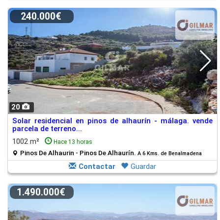
240.000€
20
Solar residencial en pinos de alhaurín - málaga. vende
parcela de terreno...
1002 m²
Hace 13 horas
Pinos De Alhaurin - Pinos De Alhaurín.
A 6 Kms. de Benalmadena
Contactar
Guardar
1.490.000€