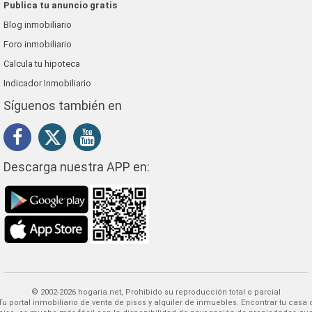
Publica tu anuncio gratis
Blog inmobiliario
Foro inmobiliario
Calcula tu hipoteca
Indicador Inmobiliario
Síguenos también en
Descarga nuestra APP en:
© 2002-2026 hogaria.net, Prohibido su reproducción total o parcial
 alquiler de inmuebles. Encontrar tu casa o