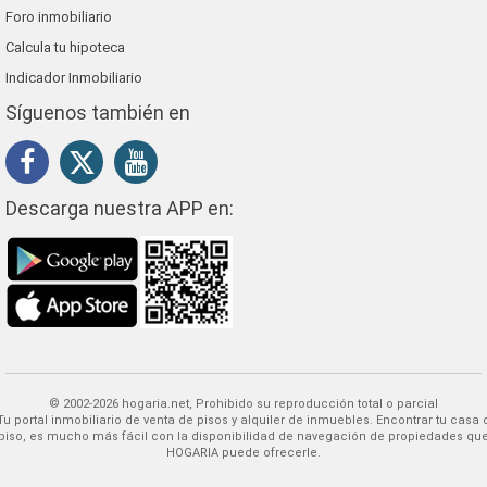
Foro inmobiliario
Calcula tu hipoteca
Indicador Inmobiliario
Síguenos también en
Descarga nuestra APP en:
© 2002-2026 hogaria.net, Prohibido su reproducción total o parcial
 alquiler de inmuebles. Encontrar tu casa o
piso, es mucho más fácil con la disponibilidad de navegación de propiedades qu
HOGARIA puede ofrecerle.