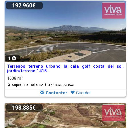
192.960€
1
Terrenos terreno urbano la cala golf costa del sol.
jardin/terreno 1415...
1608 m²
Mijas - La Cala Golf.
A 13 Kms. de Coin
Contactar
Guardar
198.885€