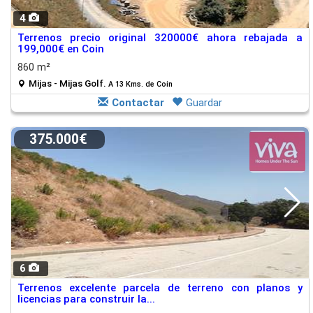
4
Terrenos precio original 320000€ ahora rebajada a
199,000€ en Coin
860 m²
Mijas - Mijas Golf.
A 13 Kms. de Coin
Contactar
Guardar
375.000€
6
Terrenos excelente parcela de terreno con planos y
licencias para construir la...