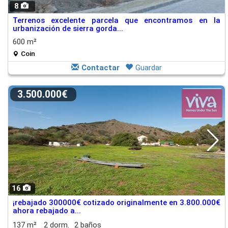
8
Terrenos excelente parcela que encontramos en la
urbanización de sierra gorda...
600 m²
Coin
Contactar
Guardar
3.500.000€
16
¡rebajado 300000€ cotizado originalmente en 3.800.000€
ahora rebajado a...
137 m²
2 dorm.
2 baños