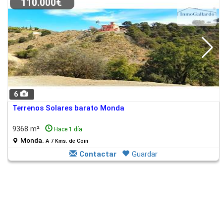
110.000€
6
Terrenos Solares barato Monda
9368 m²
Hace 1 día
Monda.
A 7 Kms. de Coin
Contactar
Guardar