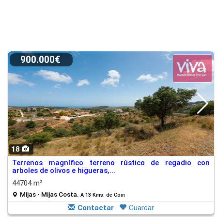
900.000€
18
Terrenos magnífico terreno rústico de regadio con
arboles de olivos e higueras,...
44704 m²
Mijas - Mijas Costa.
A 13 Kms. de Coin
Contactar
Guardar