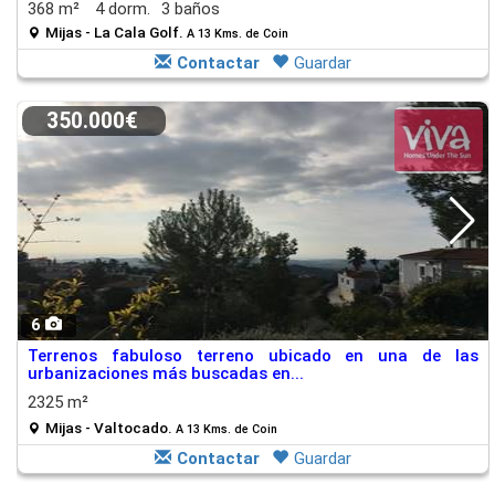
368 m²
4 dorm.
3 baños
Mijas - La Cala Golf.
A 13 Kms. de Coin
Contactar
Guardar
350.000€
6
Terrenos fabuloso terreno ubicado en una de las
urbanizaciones más buscadas en...
2325 m²
Mijas - Valtocado.
A 13 Kms. de Coin
Contactar
Guardar