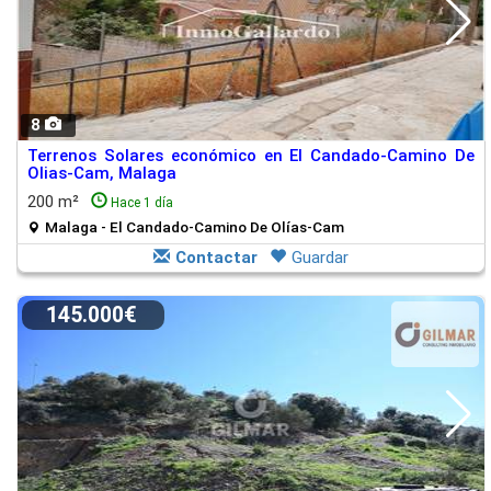
8
Terrenos Solares económico en El Candado-Camino De
Olias-Cam, Malaga
200 m²
Hace 1 día
Malaga - El Candado-Camino De Olías-Cam
Contactar
Guardar
145.000€