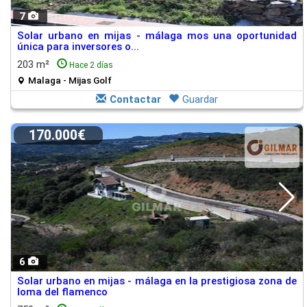
7
Solar urbano en mijas - málaga mos una oportunidad
única para inversores o...
203 m²
Hace 2 días
Malaga - Mijas Golf
Contactar
Guardar
170.000€
6
Solar urbano en mijas - málaga en la prestigiosa zona de
loma del flamenco