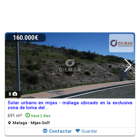
160.000€
8
Solar urbano en mijas - málaga ubicado en la exclusiva
zona de loma del...
691 m²
Hace 2 días
Malaga - Mijas Golf
Contactar
Guardar