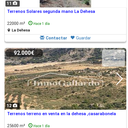
11
Terrenos Solares segunda mano La Dehesa
22000 m²
Hace 1 día
La Dehesa
Contactar
Guardar
92.000€
12
Terrenos terreno en venta en la dehesa ,casarabonela
25600 m²
Hace 1 día