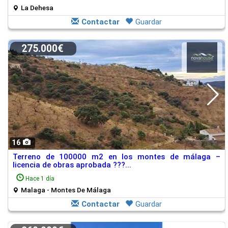
La Dehesa
Contactar
Guardar
275.000€
16
Terreno de 100000 m2 en los montes de málaga –
licencia de obras aprobada ???...
Hace 1 día
Malaga - Montes De Málaga
Contactar
Guardar