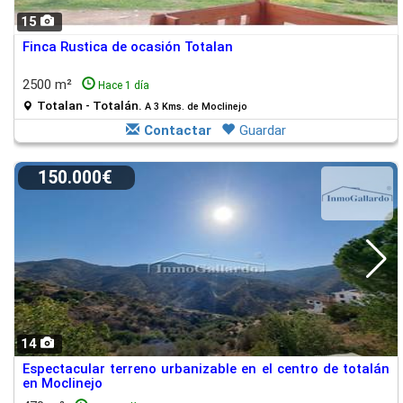
15
Finca Rustica de ocasión Totalan
2500 m²
Hace 1 día
Totalan - Totalán.
A 3 Kms. de Moclinejo
Contactar
Guardar
150.000€
14
Espectacular terreno urbanizable en el centro de totalán
en Moclinejo