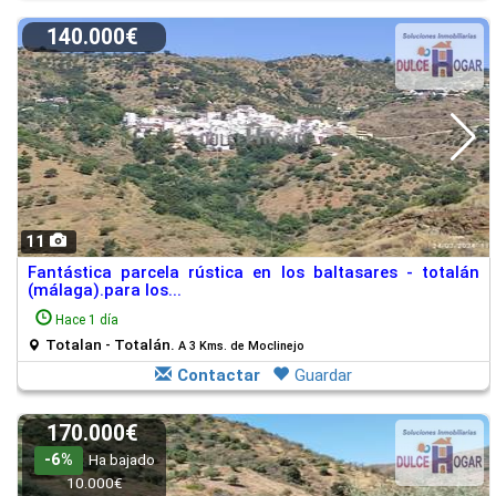
140.000€
11
Fantástica parcela rústica en los baltasares - totalán
(málaga).para los...
Hace 1 día
Totalan - Totalán.
A 3 Kms. de Moclinejo
Contactar
Guardar
170.000€
-6%
Ha bajado
10.000€