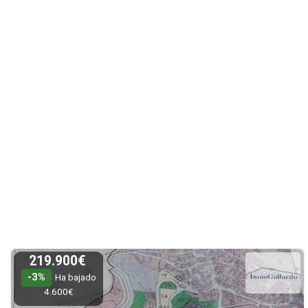
219.900€
-3%
Ha bajado
4.600€