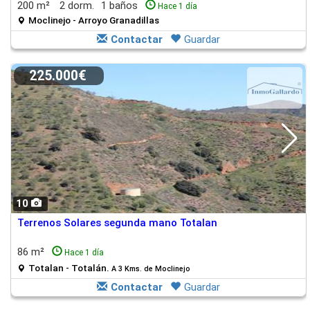
200 m²
2 dorm.
1 baños
Hace 1 día
Moclinejo - Arroyo Granadillas
Contactar
Guardar
225.000€
10
Terrenos Solares segunda mano Totalan
86 m²
Hace 1 día
Totalan - Totalán.
A 3 Kms. de Moclinejo
Contactar
Guardar