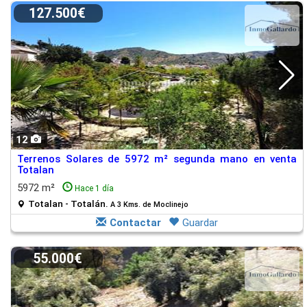
127.500€
12
Terrenos Solares de 5972 m² segunda mano en venta
Totalan
5972 m²
Hace 1 día
Totalan - Totalán.
A 3 Kms. de Moclinejo
Contactar
Guardar
55.000€