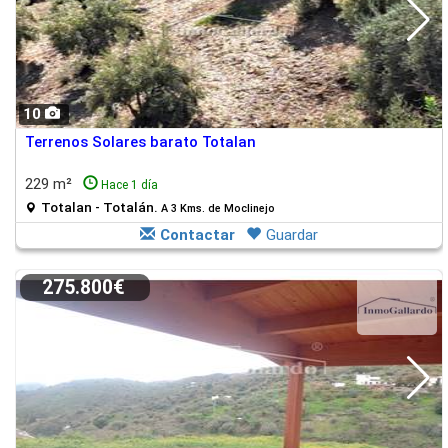
10
Terrenos Solares barato Totalan
229 m²
Hace 1 día
Totalan - Totalán.
A 3 Kms. de Moclinejo
Contactar
Guardar
275.800€