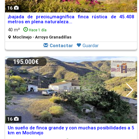
16
¡bajada de precio¡¡magnífica finca rústica de 45.408
metros en plena naturaleza...
40 m²
Hace 1 día
Moclinejo - Arroyo Granadillas
Contactar
Guardar
195.000€
16
Un sueño de finca grande y con muchas posibilidades a 5
km en Moclinejo