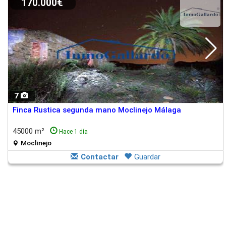
170.000€
7
Finca Rustica segunda mano Moclinejo Málaga
45000 m²
Hace 1 día
Moclinejo
Contactar
Guardar