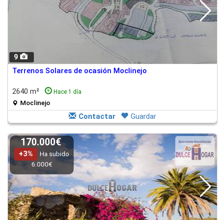
9
Terrenos Solares de ocasión Moclinejo
2640 m²
Hace 1 día
Moclinejo
Contactar
Guardar
170.000€
+3%
Ha subido
6.000€