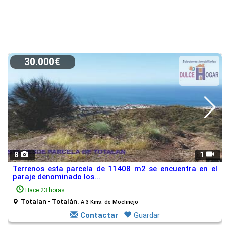
30.000€
8
1
Terrenos esta parcela de 11408 m2 se encuentra en el
paraje denominado los...
Hace 23 horas
Totalan - Totalán.
A 3 Kms. de Moclinejo
Contactar
Guardar