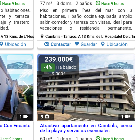
77 m²
3 dorm.
2 baños
Hace 9 horas
Hace 9 horas
 3 habitaciones,
Piso en primera línea del mar con 3
nte y terraza.
habitaciones, 1 baño, cocina equipada, amplio
aje y trastero.
salón-comedor y terraza con vistas, ideal para
idad.
vacaciones o residencia permanente.
Amueblado y en zona residencial.
.
A 13 Kms. de L´Hospitalet De L´Infant
Cambrils - Tarraco.
A 13 Kms. de L´Hospitalet De L´Infan
Ubicación
Contactar
Guardar
Ubicación
239.000€
-4%
Ha bajado
9.000€
1
9
1
to Con Encanto
Atractivo apartamento en Cambrils, cerca
de la playa y servicios esenciales
60 m²
1 dorm.
1 baños
Hace 9 horas
Hace 9 horas