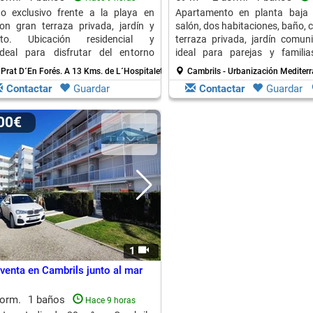
o exclusivo frente a la playa en
Apartamento en planta baja
on gran terraza privada, jardín y
salón, dos habitaciones, baño, 
nto. Ubicación residencial y
terraza privada, jardín comuni
 ideal para disfrutar del entorno
ideal para parejas y familia
o el año.
ubicación.
 Prat D´En Forés.
A 13 Kms. de L´Hospitalet De L´Infant
Cambrils - Urbanización Mediter
Contactar
Guardar
Contactar
Guardar
500€
1
 venta en Cambrils junto al mar
dorm.
1 baños
Hace 9 horas