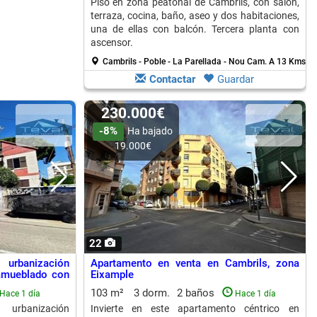
Piso en zona peatonal de Cambrils, con salón,
terraza, cocina, baño, aseo y dos habitaciones,
una de ellas con balcón. Tercera planta con
ascensor.
Cambrils - Poble - La Parellada - Nou Cam.
A 13 Kms. de
Contactar
Guardar
230.000€
-8%
Ha bajado
19.000€
22
rbanización
Apartamento en venta en Cambrils, zona
amueblado con
Eixample
103 m²
3 dorm.
2 baños
Hace 1 día
Hace 1 día
urbanización
Invierte en este apartamento céntrico en