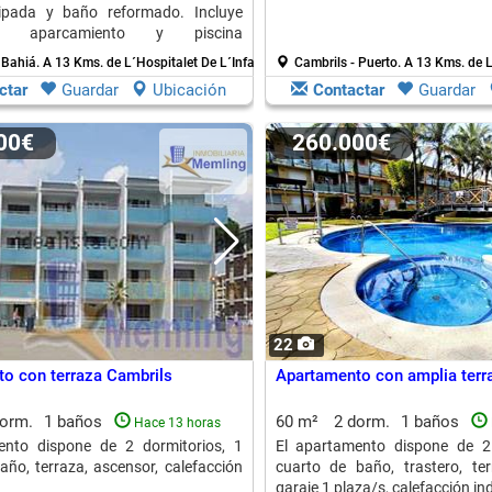
ipada y baño reformado. Incluye
o, aparcamiento y piscina
.
 Bahiá.
A 13 Kms. de L´Hospitalet De L´Infant
Cambrils - Puerto.
A 13 Kms. de L
ctar
Guardar
Ubicación
Contactar
Guardar
000€
260.000€
22
o con terraza Cambrils
Apartamento con amplia terr
dorm.
1 baños
60 m²
2 dorm.
1 baños
Hace 13 horas
ento dispone de 2 dormitorios, 1
El apartamento dispone de 2 
año, terraza, ascensor, calefacción
cuarto de baño, trastero, ter
garaje 1 plaza/s, calefacción ind