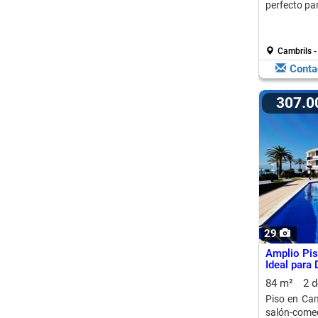
perfecto par
Cambrils -
Conta
307.
29
Amplio Pis
Ideal para 
84 m²
2 
Piso en Cam
salón-come