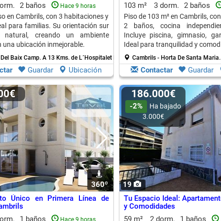
dorm.
2 baños
103 m²
3 dorm.
2 baños
Hace 9 horas
o en Cambrils, con 3 habitaciones y
Piso de 103 m² en Cambrils, con
al para familias. Su orientación sur
2 baños, cocina independie
z natural, creando un ambiente
Incluye piscina, gimnasio, gar
 una ubicación inmejorable.
Ideal para tranquilidad y comod
 Del Baix Camp.
A 13 Kms. de L´Hospitalet De L´Infant
Cambrils - Horta De Santa Maria
ctar
Guardar
Ubicación
Contactar
Guardar
000€
186.000€
-2%
Ha bajado
3.000€
360º
19
to Único en Primera Línea de
Tu Espacio Ideal: Apartamen
ambrils
y Comodidades
dorm.
1 baños
59 m²
2 dorm.
1 baños
Hace 9 horas