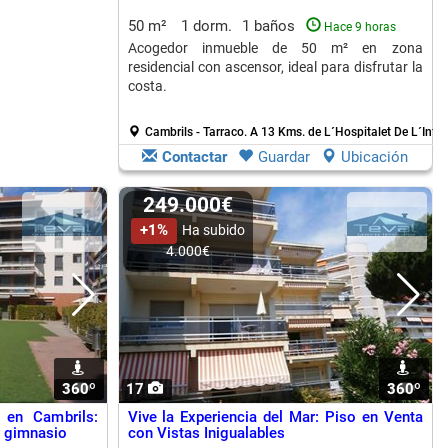
50 m²
1 dorm.
1 baños
Hace 9 horas
Acogedor inmueble de 50 m² en zona
residencial con ascensor, ideal para disfrutar la
costa.
Cambrils - Tarraco.
A 13 Kms. de L´Hospitalet De L´Infan
Contactar
Guardar
Ubicación
249.000€
+1%
Ha subido
4.000€
360º
1
17
360º
1
 en Cambrils:
Vive la Experiencia del Mar: Piso en Venta
y gimnasio
con Vistas Inigualables