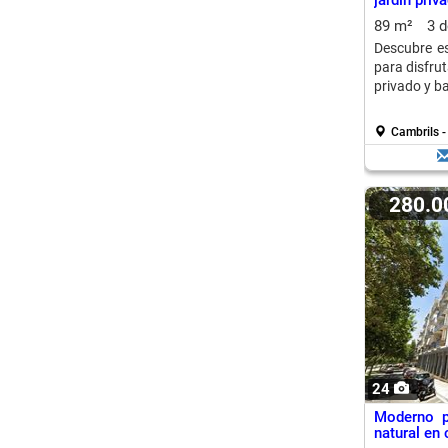
jardín priv
89 m²
3 
Descubre es
para disfrut
privado y b
Cambrils -
280.
24
Moderno p
natural en 