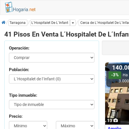
Inicio
Dropdown
L´Hospitalet De L´Infant
Tarragona
Cerca de L´Hospitalet De L´Infa
41 Pisos En Venta L´Hospitalet De L´Infan
Operación:
140.
Población:
-3%
Ha 
3.00
Tipo inmueble:
Precio:
13
Amplio 