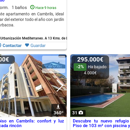
ado
dorm.
1 baños
Hace 9 horas
te apartamento en Cambrils, ideal
ar del exterior todo el año con jardín
arbacoa.
 Urbanización Mediterraneo.
A 13 Kms. de L´Hospitalet De L´Infant
Contactar
Guardar
000€
295.000€
-2%
Ha bajado
4.000€
360º
31
iso en Cambrils: confort y luz
Descubre tu nuevo refugio
cada rincón
Piso de 103 m² con piscina 