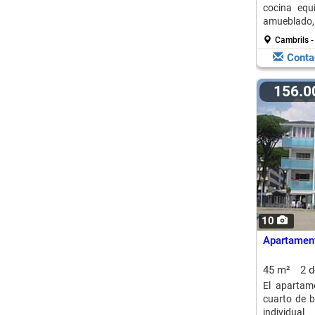
cocina equ
amueblad
comunitaria
Cambrils -
Conta
156.
10
Apartament
45 m²
2 
El apartam
cuarto de b
individual