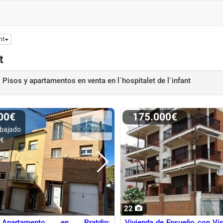
nt
t
Pisos y apartamentos en venta
en l´hospitalet de l´infant
000€
175.000€
bajado
0€
22
Apartamento en Pratdip:
Vivienda de Ensueño con Vis