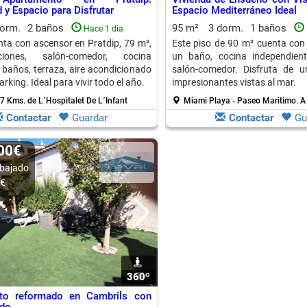
y Espacio para Disfrutar
Espacio Mediterráneo Ideal
dorm.
2 baños
95 m²
3 dorm.
1 baños
Hace 1 día
nta con ascensor en Pratdip, 79 m²,
Este piso de 90 m² cuenta con 
iones, salón-comedor, cocina
un baño, cocina independien
 baños, terraza, aire acondicionado
salón-comedor. Disfruta de u
arking. Ideal para vivir todo el año.
impresionantes vistas al mar.
7 Kms. de L´Hospitalet De L´Infant
Miami Playa - Paseo Maritimo.
A
Contactar
Guardar
Contactar
Gu
000€
bajado
0€
360º
1
to reformado en Cambrils con