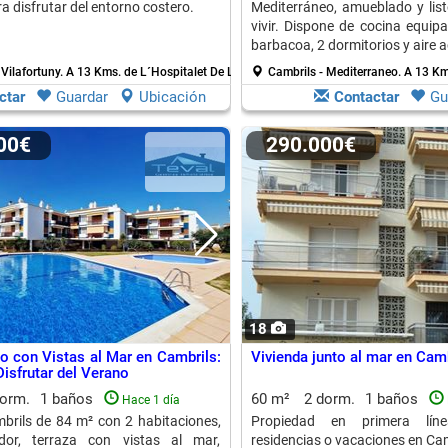
a disfrutar del entorno costero.
Mediterráneo, amueblado y list
vivir. Dispone de cocina equip
barbacoa, 2 dormitorios y aire 
 Vilafortuny.
A 13 Kms. de L´Hospitalet De L´Infant
Cambrils - Mediterraneo.
A 13 Kms
ctar
Guardar
Ubicación
Contactar
Gu
000€
290.000€
18
o con Vistas al Mar en Cambrils:
Vivienda junto al mar en Camb
Disfrutar del Verano
dorm.
1 baños
60 m²
2 dorm.
1 baños
Hace 1 día
brils de 84 m² con 2 habitaciones,
Propiedad en primera lín
dor, terraza con vistas al mar,
residencias o vacaciones en Cam