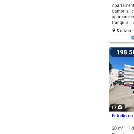
Apartament
Cambrils, c
aparcamie
tranquila,
durante tod
Cambrils -
198.
17
Estudio en
30 m²
1 