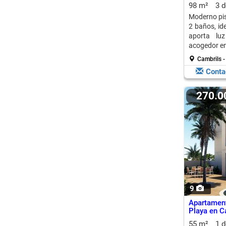
98 m²
3 
Moderno pis
2 baños, ide
aporta lu
acogedor en
Cambrils -
Conta
270.
9
Apartamen
Playa en C
55 m²
1 