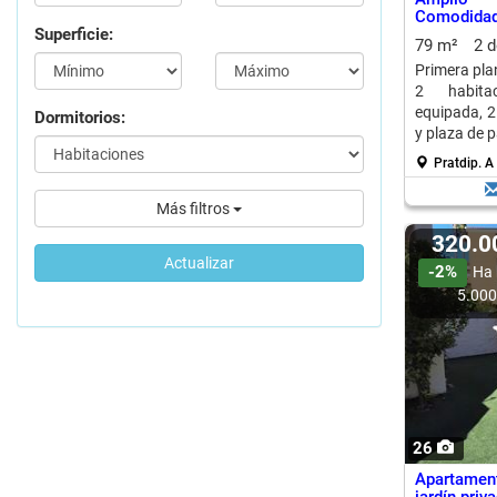
Comodidad 
Superficie:
79 m²
2 
Primera pla
2 habitac
equipada, 2
Dormitorios:
y plaza de p
Pratdip.
A 
Más filtros
320.
Actualizar
-2%
Ha 
5.00
26
Apartamen