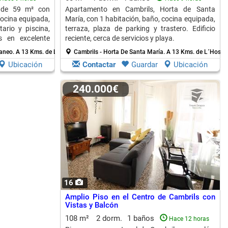
 de 59 m² con
Apartamento en Cambrils, Horta de Santa
cocina equipada,
María, con 1 habitación, baño, cocina equipada,
tario y piscina,
terraza, plaza de parking y trastero. Edificio
s en excelente
reciente, cerca de servicios y playa.
raneo.
A 13 Kms. de L´Hospitalet De L´Infant
Cambrils - Horta De Santa María.
A 13 Kms. de L´Hospita
Ubicación
Contactar
Guardar
Ubicación
240.000€
16
Amplio Piso en el Centro de Cambrils con
Vistas y Balcón
108 m²
2 dorm.
1 baños
Hace 12 horas