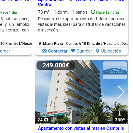
Centro
78 m²
1 dorm.
1 baños
Hace 1 día
Hace 12 horas
3 habitaciones,
Descubre este apartamento de 1 dormitorio con
te y un amplio
vistas al mar, ideal para disfrutar de vacaciones
na terraza con
o inversión.
 10 Kms. de L´Hospitalet De L´Infant
Miami Playa - Centro.
A 10 Kms. de L´Hospitalet De L´In
ardar
Contactar
Guardar
Ubicación
249.000€
24
360º
1
Apartamento con vistas al mar en Cambrils