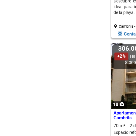
Descubre e
ideal para 
de la playa.
Cambrils -
Conta
306.
+2%
Ha
8.00
18
Apartament
Cambrils
70 m²
2 
Espacio ref