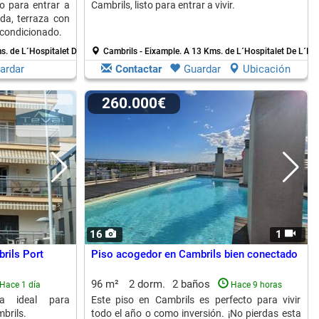
o para entrar a
Cambrils, listo para entrar a vivir.
ada, terraza con
acondicionado.
. de L´Hospitalet De L´Infant
Cambrils - Eixample.
A 13 Kms. de L´Hospitalet De L´Inf
ardar
Contactar
Guardar
Ubicación
260.000€
16
1
rils Port
Piso acogedor en Cambrils bien conectado
96 m²
2 dorm.
2 baños
Hace 1 día
Hace 9 horas
ea ideal para
Este piso en Cambrils es perfecto para vivir
brils.
todo el año o como inversión. ¡No pierdas esta