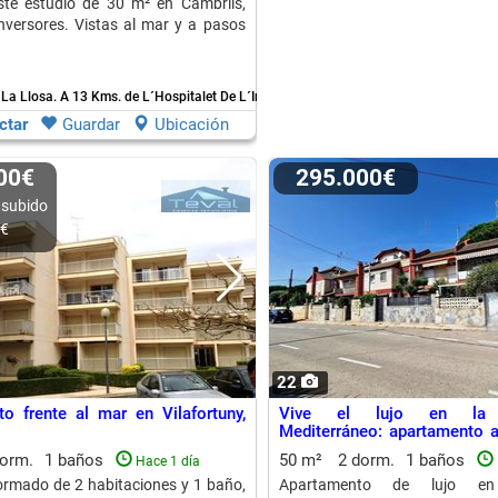
ste estudio de 30 m² en Cambrils,
inversores. Vistas al mar y a pasos
 La Llosa.
A 13 Kms. de L´Hospitalet De L´Infant
ctar
Guardar
Ubicación
000€
295.000€
 subido
0€
22
o frente al mar en Vilafortuny,
Vive el lujo en la u
Mediterráneo: apartamento 
terraza y barbacoa
dorm.
1 baños
50 m²
2 dorm.
1 baños
Hace 1 día
ormado de 2 habitaciones y 1 baño,
Apartamento de lujo en 