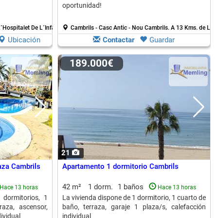
oportunidad!
´Hospitalet De L´Infant
Cambrils - Casc Antic - Nou Cambrils.
A 13 Kms. de L´Ho
Ubicación
Contactar
Guardar
189.000€
21
aza Cambrils
Apartamento 1 dormitorio Cambrils
42 m²
1 dorm.
1 baños
Hace 13 horas
Hace 13 horas
dormitorios, 1
La vivienda dispone de 1 dormitorio, 1 cuarto de
raza, ascensor,
baño, terraza, garaje 1 plaza/s, calefacción
ividual
individual