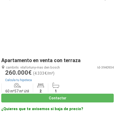
1
/
22
Apartamento en venta con terraza
cambrils
vilafortuny-mas den bosch
Id-3940934
260.000€
(4.333€/m²)
Calcula tu hipoteca
60 m²
57 m² útil
2
1
Contactar
¿Quieres que te avisemos si baja de precio?