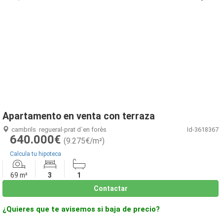
1
/
30
Apartamento en venta con terraza
cambrils
regueral-prat d´en forès
Id-3618367
640.000€
(9.275€/m²)
Calcula tu hipoteca
69 m²
3
1
Contactar
¿Quieres que te avisemos si baja de precio?