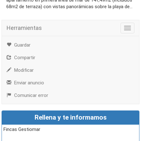
apartamento en primera linea de mar de 141,49m2 (incluidos
68m2 de terraza) con vistas panorámicas sobre la playa de...
Herramientas
Herra
Guardar
Compartir
Modificar
Enviar anuncio
Comunicar error
Rellena y te informamos
Fincas Gestiomar