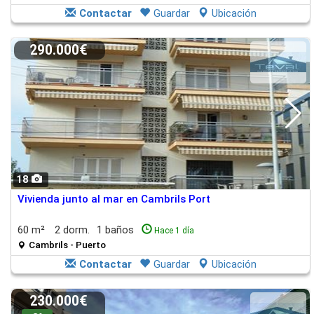
Contactar
Guardar
Ubicación
290.000€
18
Vivienda junto al mar en Cambrils Port
60 m²
2 dorm.
1 baños
Hace 1 día
Cambrils - Puerto
Contactar
Guardar
Ubicación
230.000€