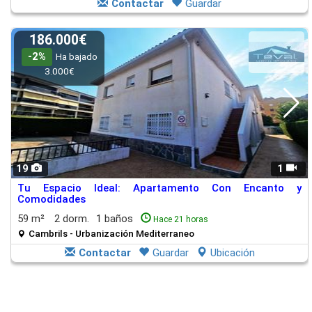
Contactar
Guardar
186.000€
-2%
Ha bajado
3.000€
19
1
Tu Espacio Ideal: Apartamento Con Encanto y
Comodidades
59 m²
2 dorm.
1 baños
Hace 21 horas
Cambrils - Urbanización Mediterraneo
Contactar
Guardar
Ubicación