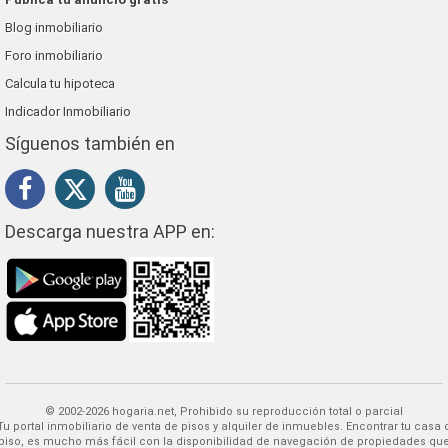
Blog inmobiliario
Foro inmobiliario
Calcula tu hipoteca
Indicador Inmobiliario
Síguenos también en
Descarga nuestra APP en:
© 2002-2026 hogaria.net, Prohibido su reproducción total o parcial
 alquiler de inmuebles. Encontrar tu casa o
piso, es mucho más fácil con la disponibilidad de navegación de propiedades qu