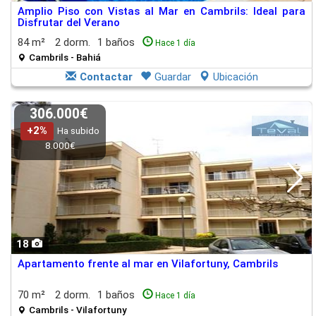
Amplio Piso con Vistas al Mar en Cambrils: Ideal para
Disfrutar del Verano
84 m²
2 dorm.
1 baños
Hace 1 día
Cambrils - Bahiá
Contactar
Guardar
Ubicación
306.000€
+2%
Ha subido
8.000€
18
Apartamento frente al mar en Vilafortuny, Cambrils
70 m²
2 dorm.
1 baños
Hace 1 día
Cambrils - Vilafortuny