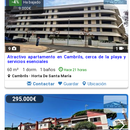
-4%
Ha bajado
9.000€
9
1
Atractivo apartamento en Cambrils, cerca de la playa y
servicios esenciales
60 m²
1 dorm.
1 baños
Hace 21 horas
Cambrils - Horta De Santa María
Contactar
Guardar
Ubicación
295.000€