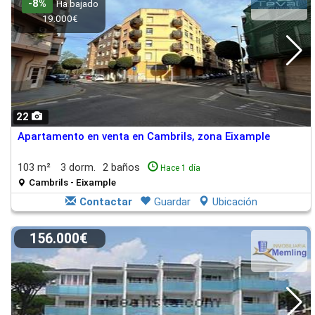
-8%
Ha bajado
19.000€
22
Apartamento en venta en Cambrils, zona Eixample
103 m²
3 dorm.
2 baños
Hace 1 día
Cambrils - Eixample
Contactar
Guardar
Ubicación
156.000€