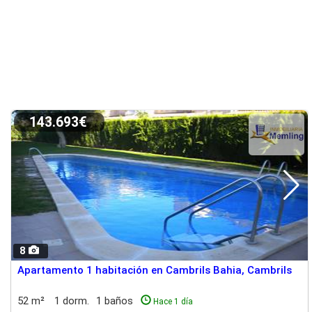
143.693€
8
Apartamento 1 habitación en Cambrils Bahia, Cambrils
52 m²
1 dorm.
1 baños
Hace 1 día