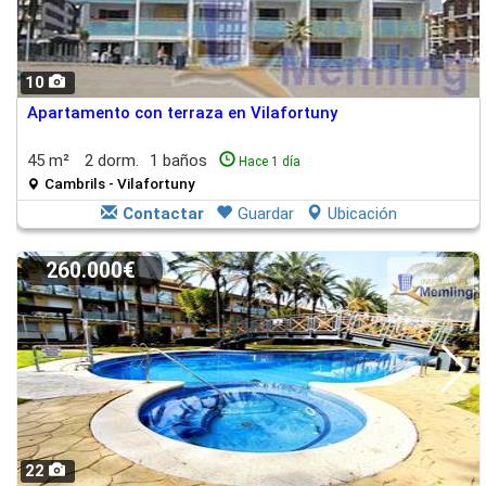
10
Apartamento con terraza en Vilafortuny
45 m²
2 dorm.
1 baños
Hace 1 día
Cambrils - Vilafortuny
Contactar
Guardar
Ubicación
260.000€
22