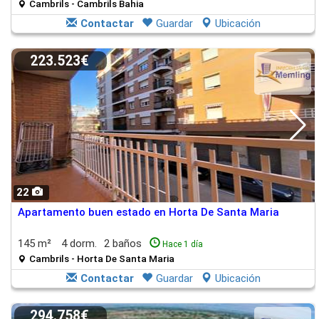
Cambrils - Cambrils Bahia
Contactar
Guardar
Ubicación
223.523€
22
Apartamento buen estado en Horta De Santa Maria
145 m²
4 dorm.
2 baños
Hace 1 día
Cambrils - Horta De Santa Maria
Contactar
Guardar
Ubicación
294.758€