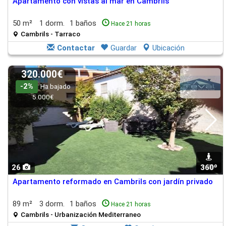
Apartamento con vistas al mar en Cambrils
50 m²
1 dorm.
1 baños
Hace 21 horas
Cambrils - Tarraco
Contactar
Guardar
Ubicación
320.000€
-2%
Ha bajado
5.000€
26
360º
1
Apartamento reformado en Cambrils con jardín privado
89 m²
3 dorm.
1 baños
Hace 21 horas
Cambrils - Urbanización Mediterraneo