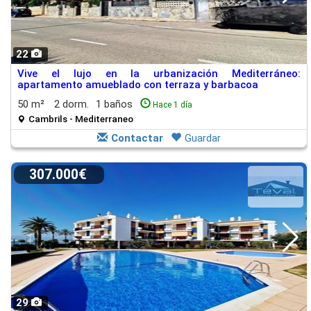
22
Vive el lujo en la urbanización Mediterráneo:
apartamento amueblado con terraza y barbacoa
50 m²
2 dorm.
1 baños
Hace 1 día
Cambrils - Mediterraneo
Contactar
Guardar
307.000€
29