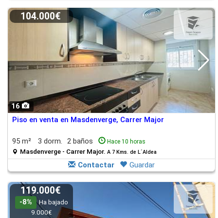
104.000€
16
Piso en venta en Masdenverge, Carrer Major
95 m²
3 dorm.
2 baños
Hace 10 horas
Masdenverge - Carrer Major.
A 7 Kms. de L´Aldea
Contactar
Guardar
119.000€
-8%
Ha bajado
9.000€