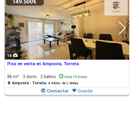
149.500€
16
Piso en venta en Amposta, Torreta
86 m²
3 dorm.
2 baños
Hace 10 horas
Amposta - Torreta.
A 4 Kms. de L´Aldea
Contactar
Guardar