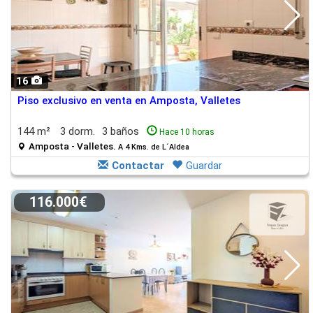
16
Piso exclusivo en venta en Amposta, Valletes
144 m²
3 dorm.
3 baños
Hace 10 horas
Amposta - Valletes.
A 4 Kms. de L´Aldea
Contactar
Guardar
116.000€