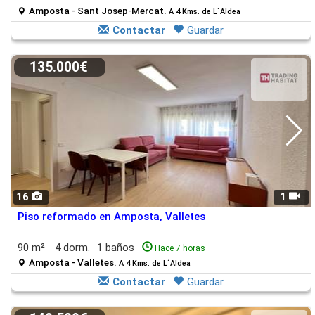
Amposta - Sant Josep-Mercat.
A 4 Kms. de L´Aldea
Contactar
Guardar
135.000€
16
1
Piso reformado en Amposta, Valletes
90 m²
4 dorm.
1 baños
Hace 7 horas
Amposta - Valletes.
A 4 Kms. de L´Aldea
Contactar
Guardar