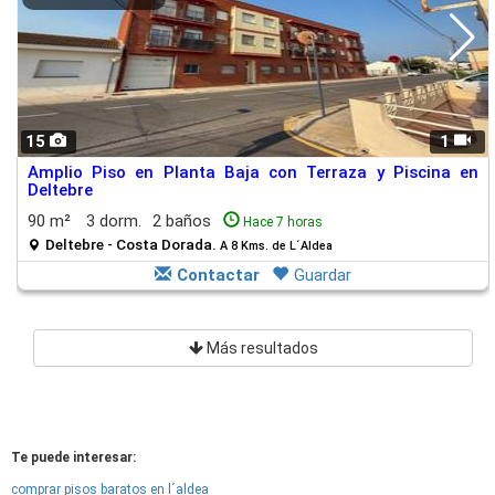
15
1
Amplio Piso en Planta Baja con Terraza y Piscina en
Deltebre
90 m²
3 dorm.
2 baños
Hace 7 horas
Deltebre - Costa Dorada.
A 8 Kms. de L´Aldea
Contactar
Guardar
Más resultados
Te puede interesar:
comprar pisos baratos en l´aldea