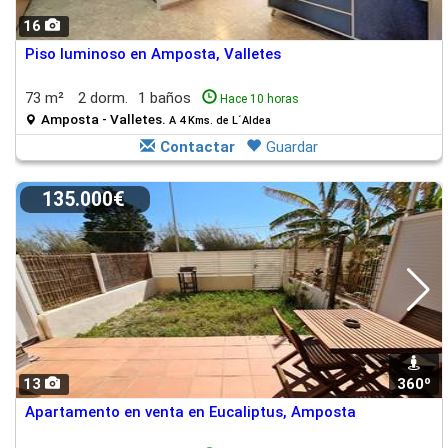
16
Piso luminoso en Amposta, Valletes
73 m²
2 dorm.
1 baños
Hace 10 horas
Amposta - Valletes.
A 4 Kms. de L´Aldea
Contactar
Guardar
135.000€
13
360º
Apartamento en venta en Eucaliptus, Amposta