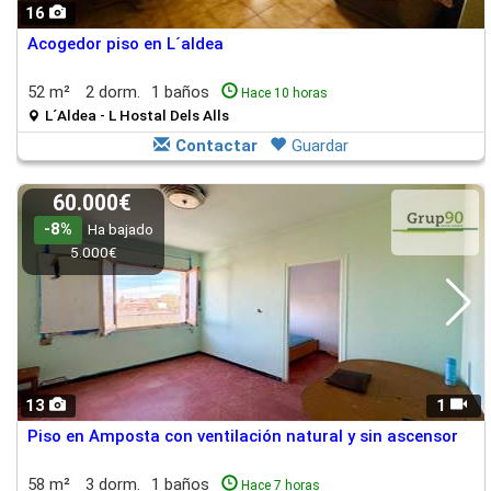
16
Acogedor piso en L´aldea
52 m²
2 dorm.
1 baños
Hace 10 horas
L´Aldea - L Hostal Dels Alls
Contactar
Guardar
60.000€
-8%
Ha bajado
5.000€
13
1
Piso en Amposta con ventilación natural y sin ascensor
58 m²
3 dorm.
1 baños
Hace 7 horas