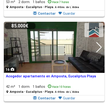
53 m²
2 dorm.
1 baños
Hace 7 horas
Amposta - Eucaliptus - Playa.
A 4 Kms. de L´Aldea
Contactar
Guardar
85.000€
16
Acogedor apartamento en Amposta, Eucaliptus Playa
42 m²
1 dorm.
1 baños
Hace 10 horas
Amposta - Eucaliptus - Playa.
A 4 Kms. de L´Aldea
Contactar
Guardar