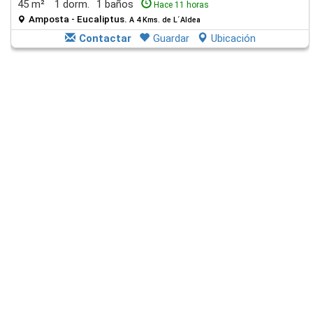
45 m²
1 dorm.
1 baños
Hace 11 horas
Amposta - Eucaliptus.
A 4 Kms. de L´Aldea
Contactar
Guardar
Ubicación