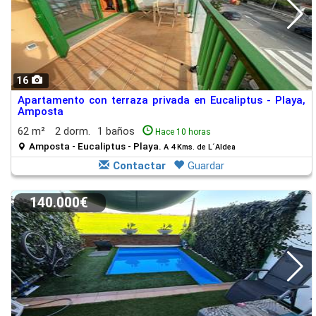
16
Apartamento con terraza privada en Eucaliptus - Playa,
Amposta
62 m²
2 dorm.
1 baños
Hace 10 horas
Amposta - Eucaliptus - Playa.
A 4 Kms. de L´Aldea
Contactar
Guardar
140.000€