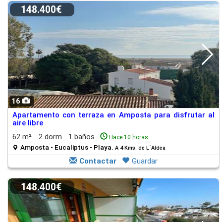
148.400€
16
Apartamento con terraza en Amposta para disfrutar al
aire libre
62 m²
2 dorm.
1 baños
Hace 10 horas
Amposta - Eucaliptus - Playa.
A 4 Kms. de L´Aldea
Contactar
Guardar
148.400€