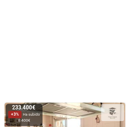
233.400€
+3%
Ha subido
8.400€