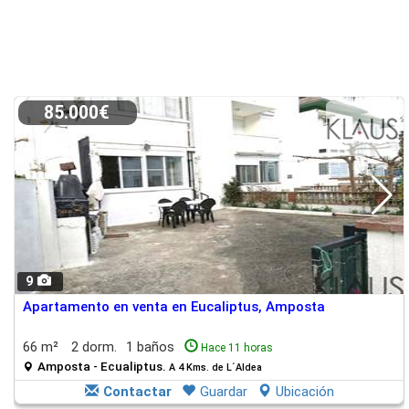
85.000€
9
Apartamento en venta en Eucaliptus, Amposta
66 m²
2 dorm.
1 baños
Hace 11 horas
Amposta - Ecualiptus.
A 4 Kms. de L´Aldea
Contactar
Guardar
Ubicación