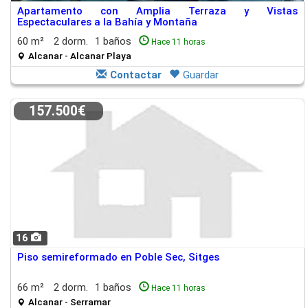
Apartamento con Amplia Terraza y Vistas
Espectaculares a la Bahía y Montaña
60 m²
2 dorm.
1 baños
Hace 11 horas
Alcanar - Alcanar Playa
Contactar
Guardar
157.500€
16
Piso semireformado en Poble Sec, Sitges
66 m²
2 dorm.
1 baños
Hace 11 horas
Alcanar - Serramar