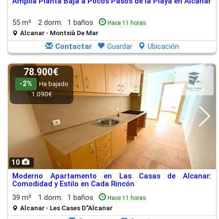
Amplia Planta Baja a Pocos Pasos de la Playa en Alcanar
55 m²
2 dorm.
1 baños
Hace 11 horas
Alcanar - Montsià De Mar
Contactar
Guardar
Ubicación
78.900€
-2%
Ha bajado
1.090€
10
Moderno Apartamento en Las Casas de Alcanar:
Comodidad y Estilo en Cada Rincón
39 m²
1 dorm.
1 baños
Hace 11 horas
Alcanar - Les Cases D"Alcanar