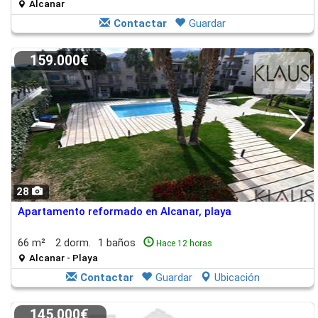
Alcanar
Contactar
Guardar
159.000€
28
Apartamento reformado en Alcanar, playa
66 m²
2 dorm.
1 baños
Hace 12 horas
Alcanar - Playa
Contactar
Guardar
Ubicación
145.000€