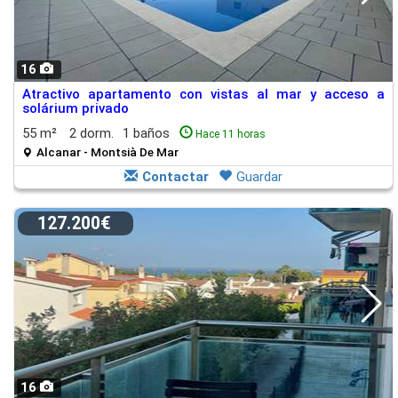
16
Atractivo apartamento con vistas al mar y acceso a
solárium privado
55 m²
2 dorm.
1 baños
Hace 11 horas
Alcanar - Montsià De Mar
Contactar
Guardar
127.200€
16