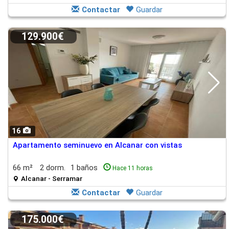
Contactar
Guardar
129.900€
16
Apartamento seminuevo en Alcanar con vistas
66 m²
2 dorm.
1 baños
Hace 11 horas
Alcanar - Serramar
Contactar
Guardar
175.000€