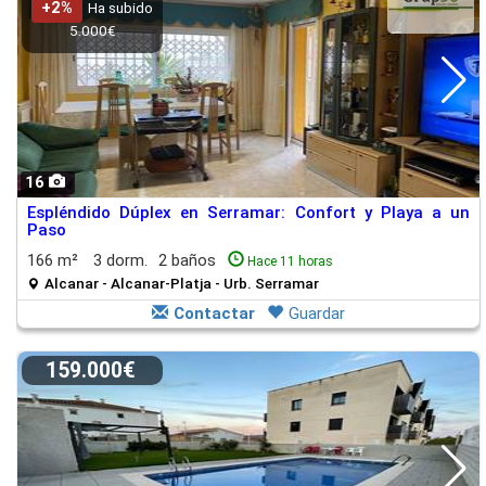
+2%
Ha subido
5.000€
16
Espléndido Dúplex en Serramar: Confort y Playa a un
Paso
166 m²
3 dorm.
2 baños
Hace 11 horas
Alcanar - Alcanar-Platja - Urb. Serramar
Contactar
Guardar
159.000€