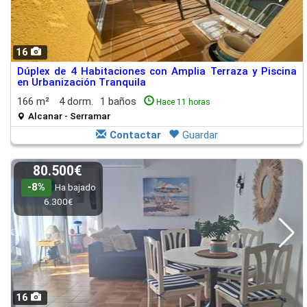
16
Dúplex de 4 Habitaciones con Amplia Terraza y Piscina
en Urbanización Tranquila
166 m²
4 dorm.
1 baños
Hace 11 horas
Alcanar - Serramar
Contactar
Guardar
80.500€
-8%
Ha bajado
6.300€
16