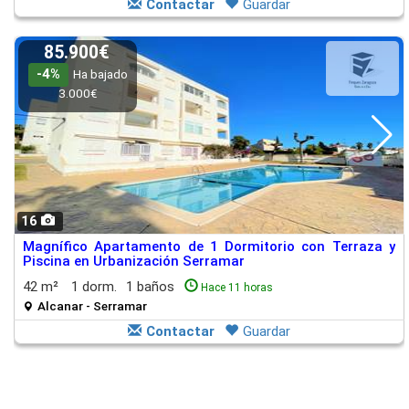
Contactar
Guardar
85.900€
-4%
Ha bajado
3.000€
16
Magnífico Apartamento de 1 Dormitorio con Terraza y
Piscina en Urbanización Serramar
42 m²
1 dorm.
1 baños
Hace 11 horas
Alcanar - Serramar
Contactar
Guardar