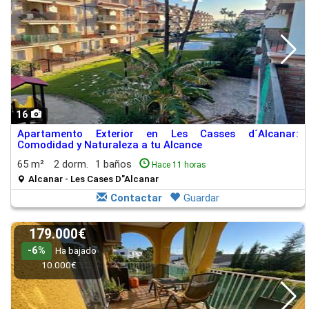
16
Apartamento Exterior en Les Casses d´Alcanar:
Comodidad y Naturaleza a tu Alcance
65 m²
2 dorm.
1 baños
Hace 11 horas
Alcanar - Les Cases D"Alcanar
Contactar
Guardar
179.000€
-6%
Ha bajado
10.000€