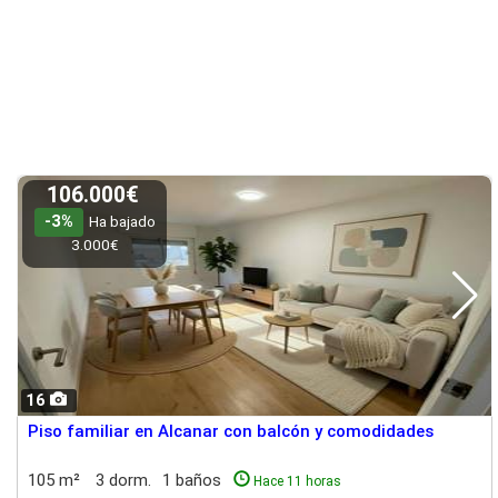
106.000€
-3%
Ha bajado
3.000€
16
Piso familiar en Alcanar con balcón y comodidades
105 m²
3 dorm.
1 baños
Hace 11 horas