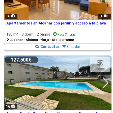
16
1
Apartamentos en Alcanar con jardín y acceso a la playa
130 m²
3 dorm.
2 baños
Hace 7 horas
Alcanar - Alcanar-Platja - Urb. Serramar
Contactar
Guardar
127.500€
16