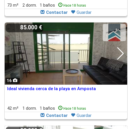
73 m²
2 dorm.
1 baños
Hace 18 horas
Contactar
Guardar
85.000 €
16
Ideal vivienda cerca de la playa en Amposta
42 m²
1 dorm.
1 baños
Hace 18 horas
Contactar
Guardar