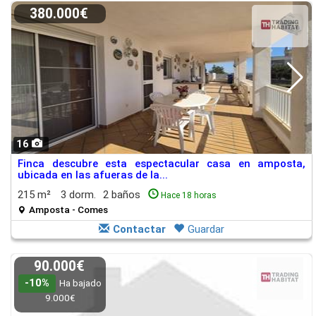
380.000€
16
Finca descubre esta espectacular casa en amposta,
ubicada en las afueras de la...
215 m²
3 dorm.
2 baños
Hace 18 horas
Amposta - Comes
Contactar
Guardar
90.000€
-10%
Ha bajado
9.000€