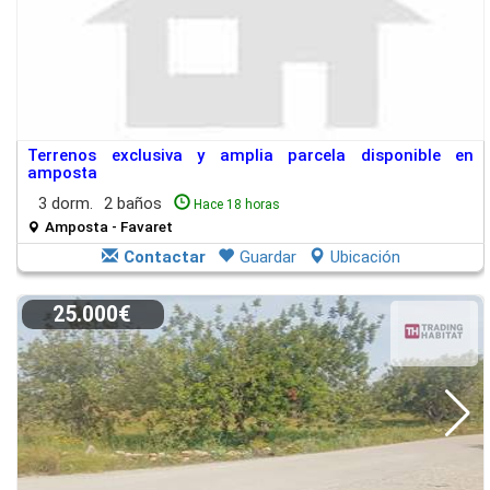
Terrenos exclusiva y amplia parcela disponible en
amposta
3 dorm.
2 baños
Hace 18 horas
Amposta - Favaret
Contactar
Guardar
Ubicación
25.000€