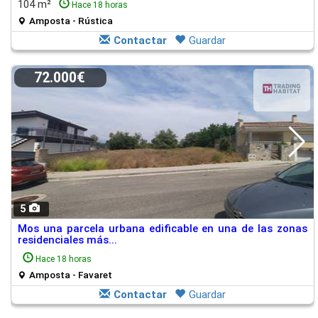
104 m²
Hace 18 horas
Amposta - Rústica
Contactar
Guardar
72.000€
5
Mos una parcela urbana edificable en una de las zonas
residenciales más...
Hace 18 horas
Amposta - Favaret
Contactar
Guardar