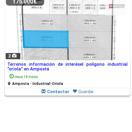
175.000€
2
Terrenos información de interésel polígono industrial
“oriola” en Amposta
Hace 18 horas
Amposta - Industrial-Oriola
Contactar
Guardar