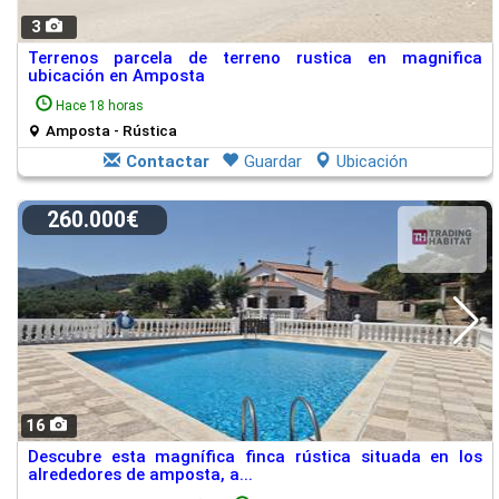
3
Terrenos parcela de terreno rustica en magnifica
ubicación en Amposta
Hace 18 horas
Amposta - Rústica
Contactar
Guardar
Ubicación
260.000€
16
Descubre esta magnífica finca rústica situada en los
alrededores de amposta, a...