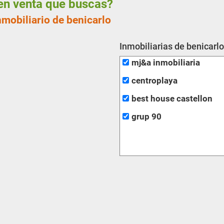
s en venta que buscas?
nmobiliario de benicarlo
Inmobiliarias de benicarl
mj&a inmobiliaria
centroplaya
best house castellon
grup 90