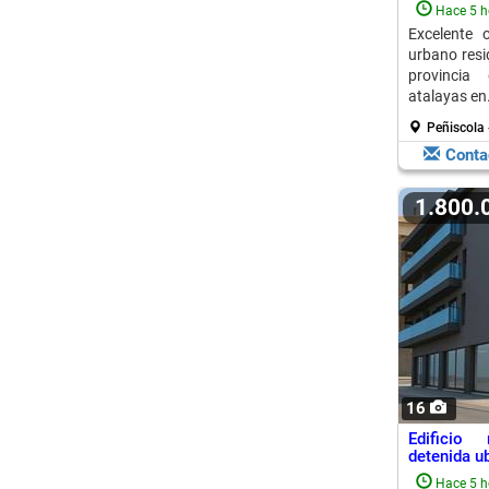
Hace 5 h
Excelente 
urbano resid
provincia 
atalayas en.
Peñiscola 
Conta
1.800
16
Edificio 
detenida ub
Hace 5 h