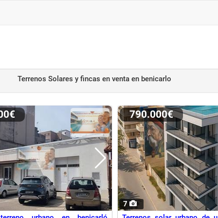
Terrenos Solares y fincas en venta
en benicarlo
000€
790.000€
7
terreno urbano en benicarló
Terrenos solar urbano de u