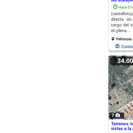
las atalaya
Hace 5 h
(castellón
directa si
cargo del c
en plena...
Peñiscola 
Conta
34.0
7
Terrenos t
vistas a la