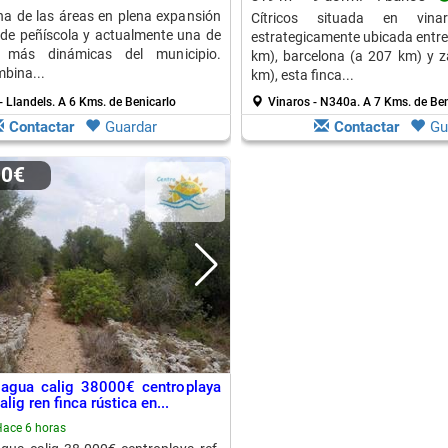
una de las áreas en plena expansión
Cítricos situada en vinarò
 de peñíscola y actualmente una de
estrategicamente ubicada entre
 más dinámicas del municipio.
km), barcelona (a 207 km) y 
mbina...
km), esta finca...
- Llandels.
A 6 Kms. de Benicarlo
Vinaros - N340a.
A 7 Kms. de Ben
Contactar
Guardar
Contactar
Gu
00€
 agua calig 38000€ centroplaya
alig ren finca rústica en...
ace 6 horas