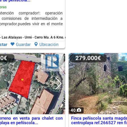
s de peñíscola...
oras
)¡atención comprador!: operación
n comisiones de intermediación a
omprador.puedes vivir en el monte
- Las Atalayas - Urmi - Cerro Ma.
A 6 Kms. de Benicarlo
ctar
Guardar
Ubicación
00€
279.000€
40
erreno en venta para chalet con
Finca peñiscola santa magd
 playa en peñíscola...
centroplaya ref.266527 ren fi