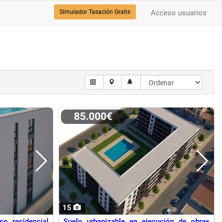
Simulador Tasación Gratis
Acceso usuarios
85.000€
15
so residencial
Suelo urbanizable en ejecución de obras