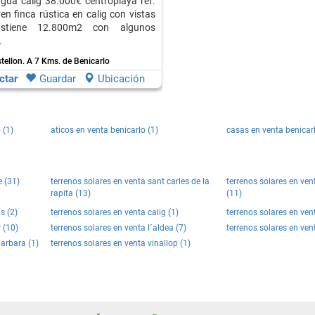
gua calig 38.000€ centroplaya ref.
en finca rústica en calig con vistas
astiene 12.800m2 con algunos
.
stellon.
A 7 Kms. de Benicarlo
ctar
Guardar
Ubicación
 (1)
aticos en venta benicarlo (1)
casas en venta benicarl
e (31)
terrenos solares en venta sant carles de la
terrenos solares en ve
rapita (13)
(11)
s (2)
terrenos solares en venta calig (1)
terrenos solares en ven
 (10)
terrenos solares en venta l´aldea (7)
terrenos solares en vent
barbara (1)
terrenos solares en venta vinallop (1)