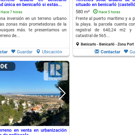
d única en benicarló si estás...
situado en benicarló (castell
580 m²
Hace 7 horas
Hace 5 horas
na inversión en un terreno urbano
Frente al puerto marítimo y a 
las zonas más prometedoras de la
la playa. la parcela cuenta co
busques más. te presentamos un
registral de 640,24 m2 y u
rreno de...
catastral de 565...
Benicarlo - Benicarló - Zona Port
ctar
Guardar
Ubicación
Contactar
Gu
00€
erreno en venta en urbanización