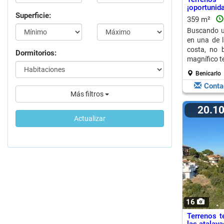
¡oportunida
Superficie:
359 m²
Buscando u
en una de 
costa, no 
Dormitorios:
magnífico te
Benicarlo
Conta
Más filtros
20.1
Actualizar
16
Terrenos t