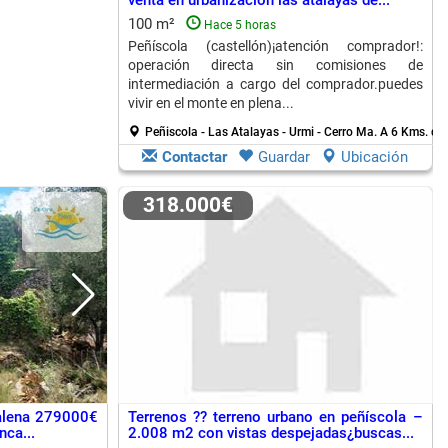
venta en urbanización las atalayas de...
100 m²
Hace 5 horas
Peñíscola (castellón)¡atención comprador!:
operación directa sin comisiones de
intermediación a cargo del comprador.puedes
vivir en el monte en plena...
Peñiscola - Las Atalayas - Urmi - Cerro Ma.
A 6 Kms. de 
Contactar
Guardar
Ubicación
318.000€
alena 279000€
Terrenos ?? terreno urbano en peñíscola –
nca...
2.008 m2 con vistas despejadas¿buscas...