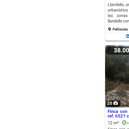
Llandells, 
urbanística
las zonas
llandells co
Peñiscola 
38.0
20
Finca con
ref. 6521 c
12 m²
H