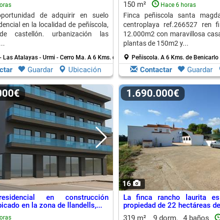
150 m²
oras
Hace 6 horas
oportunidad de adquirir en suelo
Finca peñiscola santa magd
encial en la localidad de peñíscola,
centroplaya ref.266527 ren f
de castellón. urbanización las
12.000m2 con maravillosa casa
..
plantas de 150m2 y...
- Las Atalayas - Urmi - Cerro Ma.
A 6 Kms. de Benicarlo
Peñiscola.
A 6 Kms. de Benicarlo
ctar
Guardar
Ubicación
Contactar
Guardar
.000€
1.690.000€
16
residencial en construcción
La finca rancho laurita e
icado en la zona de llandells,...
propiedad de 22 hectáreas de 
319 m²
9 dorm.
4 baños
oras