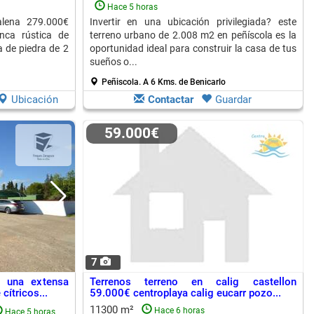
Hace 5 horas
alena 279.000€
Invertir en una ubicación privilegiada? este
inca rústica de
terreno urbano de 2.008 m2 en peñíscola es la
 de piedra de 2
oportunidad ideal para construir la casa de tus
sueños o...
Peñiscola.
A 6 Kms. de Benicarlo
Ubicación
Contactar
Guardar
59.000€
7
s una extensa
Terrenos terreno en calig castellon
cítricos...
59.000€ centroplaya calig eucarr pozo...
11300 m²
Hace 6 horas
Hace 5 horas