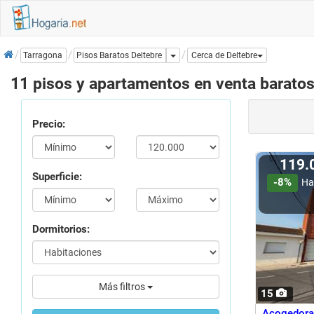
Inicio
Dropdown
Pisos Baratos Deltebre
Tarragona
Cerca de Deltebre
11 pisos y apartamentos en venta baratos
Precio:
119.
Superficie:
-8%
Ha
Dormitorios:
Más filtros
15
Acogedora 