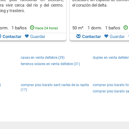
ra vivir cerca del río y del centro.
el corazón del delta.
ing y trastero.
dorm.
1 baños
50 m²
1 dorm.
1 baños
Hace 24 horas
Contactar
Guardar
Contactar
Guardar
casas en venta deltebre (29)
duplex en venta deltebr
terrenos solares en venta deltebre (31)
)
comprar piso barato sant carles de la rapita
comprar piso barato to
(17)
comprar piso barato sa