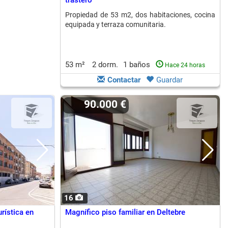
trastero
Propiedad de 53 m2, dos habitaciones, cocina
equipada y terraza comunitaria.
53 m²
2 dorm.
1 baños
Hace 24 horas
Contactar
Guardar
90.000 €
16
rística en
Magnífico piso familiar en Deltebre