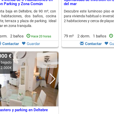
on Parking y Zona Común
del mar
nta baja en Deltebre, de 90 m², con
Descubre este luminoso piso en
s habitaciones, dos baños, cocina
para vivienda habitual o inversi
e, terraza y plaza de parking. Ideal
2 habitaciones y cerca de playa
ar en zona tranquila.
dorm.
2 baños
79 m²
2 dorm.
1 baños
Hace 20 horas
Contactar
Guardar
Contactar
Gu
.000 €
 bajado
2.000€
astero y parking en Deltebre