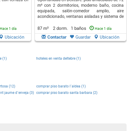
m² con 2 dormitorios, moderno baño, cocina
equipada, salón-comedor amplio, aire
acondicionado, ventanas aisladas y sistema de
alarma. ¡Listo para vivir!
87 m²
2 dorm.
1 baños
Hace 1 día
Hace 1 día
Ubicación
Contactar
Guardar
Ubicación
e (1)
hoteles en venta deltebre (1)
rtosa (12)
comprar piso barato l´aldea (1)
nt jaume d´enveja (3)
comprar piso barato santa barbara (2)