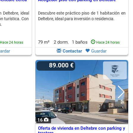
 Deltebre, ideal
Descubre este práctico piso de 1 habitación en
ón turística. Con
Deltebre, ideal para inversión o residencia.
s.
79 m²
2 dorm.
1 baños
Hace 24 horas
Hace 24 horas
ardar
Contactar
Guardar
89.000 €
16
Oferta de vivienda en Deltebre con parking y