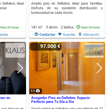
 Deltebre, ideal
Amplio piso en Deltebre, ideal para familias.
onal.
Disfruta de su excelente distribución y
luminosidad en cada rincón.
141 m²
5 dorm.
2 baños
Hace 24 horas
Hace 24 horas
ardar
Contactar
Guardar
Ubicación
97.000 €
11
neo en
Acogedor Piso en Deltebre: Espacio
Perfecto para Tu Día a Día
 con terraza en
Oportunidad en Deltebre: piso amueblado de 72