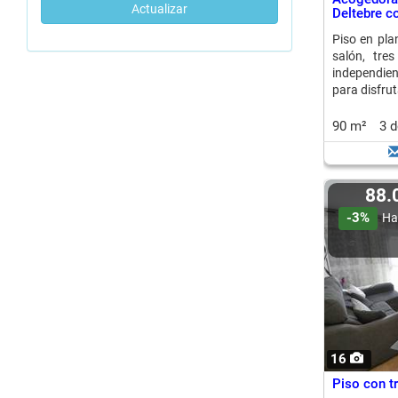
Actualizar
Deltebre c
Piso en pla
salón, tre
independient
para disfrut
90 m²
3 
88
-3%
Ha
16
Piso con tr