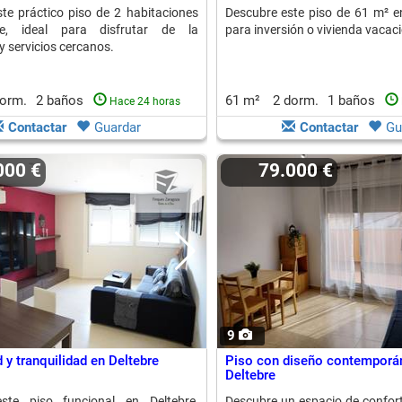
te práctico piso de 2 habitaciones
Descubre este piso de 61 m² en
re, ideal para disfrutar de la
para inversión o vivienda vacaci
 servicios cercanos.
dorm.
2 baños
61 m²
2 dorm.
1 baños
Hace 24 horas
Contactar
Guardar
Contactar
Gu
.000 €
79.000 €
9
y tranquilidad en Deltebre
Piso con diseño contemporá
Deltebre
ste piso funcional en Deltebre,
Descubre un espacio de confort