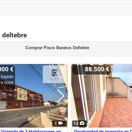
 deltebre
Comprar Pisos Baratos Deltebre
000 €
88.500 €
 bajado
9.000€
1
12
Vivienda de 3 Habitaciones en
Oportunidad de inversión en 