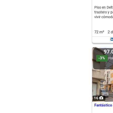
Piso en Delt
trastero y 
vivir cómo
72 m²
2 
97
-3%
Ha
16
Fantástico 