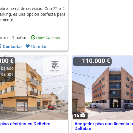
ebre, cerca de servicios. Con 72 m2,
parking, es una opción perfecta para
damente.
dorm.
1 baños
Hace 24 horas
Contactar
Guardar
.000 €
110.000 €
 bajado
3.000€
16
piso céntrico en Deltebre
Acogedor piso con licencia tu
Deltebre