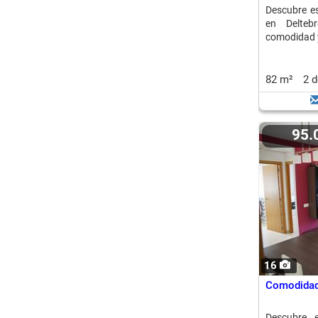
Descubre es
en Delteb
comodidad y
82 m²
2 
95
16
Comodidad 
Descubre e