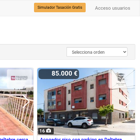
Simulador Tasación Gratis
Acceso usuarios
85.000 €
16
Deltebre cerca
Acogedor piso con parking en Deltebre