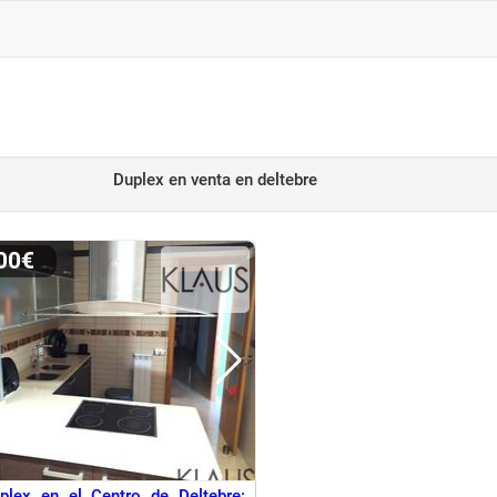
Duplex en venta
en deltebre
000€
plex en el Centro de Deltebre: