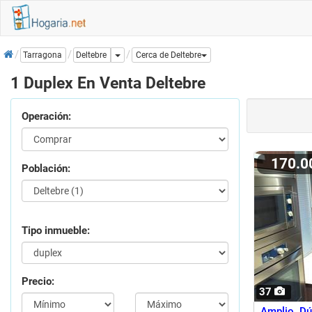
Inicio
Dropdown
Deltebre
Tarragona
Cerca de Deltebre
1 Duplex En Venta Deltebre
Operación:
170.
Población:
Tipo inmueble:
Precio:
37
Amplio Dú