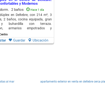
onfortables y Modernos
 dorm.
2 baños
Hace 1 día
dúplex en Deltebre, con 214 m², 3
s, 2 baños, cocina equipada, gran
y buhardilla con terraza.
ción, armarios empotrados y
Ideal para vivir.
 Centro
ctar
Guardar
Ubicación
stas al mar
apartamento exterior en venta en deltebre cerca pl