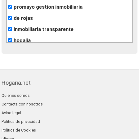
promayo gestion inmobiliaria
de rojas
inmobiliaria transparente
hogalia
fotofincas
m2 soluciones inmobiliarias
casaidonea
Hogaria.net
grupo extra
Quienes somos
gilmar
Contacta con nosotros
alfa su nuevo hogar
Aviso legal
grup 90
Política de privacidad
Política de Cookies
Idioma