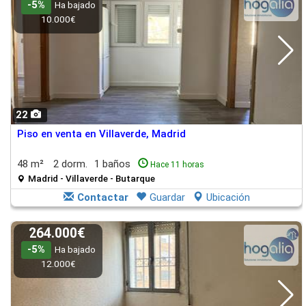
-5%
Ha bajado
10.000€
22
Piso en venta en Villaverde, Madrid
48 m²
2 dorm.
1 baños
Hace 11 horas
Madrid - Villaverde - Butarque
Contactar
Guardar
Ubicación
264.000€
-5%
Ha bajado
12.000€