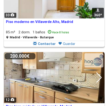
33
360º
Piso moderno en Villaverde Alto, Madrid
85 m²
2 dorm.
1 baños
Hace 8 horas
Madrid - Villaverde - Butarque
Contactar
Guardar
200.000€
12