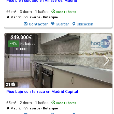
Piso bien cuidado en Villaverde, Madrid
66 m²
3 dorm.
1 baños
Hace 11 horas
Madrid - Villaverde - Butarque
Contactar
Guardar
Ubicación
249.000€
-4%
Ha bajado
10.000€
21
Piso bajo con terraza en Madrid Capital
65 m²
2 dorm.
1 baños
Hace 11 horas
Madrid - Villaverde - Butarque