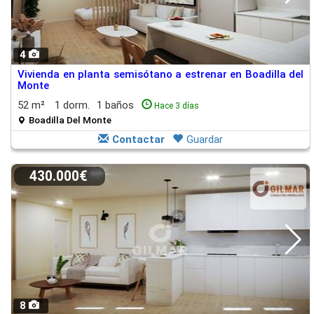
4
Vivienda en planta semisótano a estrenar en Boadilla del
Monte
52 m²
1 dorm.
1 baños
Hace 3 días
Boadilla Del Monte
Contactar
Guardar
430.000€
8