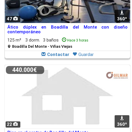
47
360º
Ático dúplex en Boadilla del Monte con diseño
contemporáneo
125 m²
3 dorm.
3 baños
Hace 3 horas
Boadilla Del Monte - Viñas Viejas
Contactar
Guardar
440.000€
22
360º