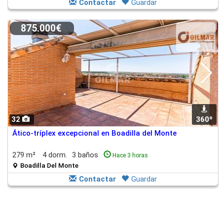
Contactar
Guardar
875.000€
32
360º
Ático-tríplex excepcional en Boadilla del Monte
279 m²
4 dorm.
3 baños
Hace 3 horas
Boadilla Del Monte
Contactar
Guardar