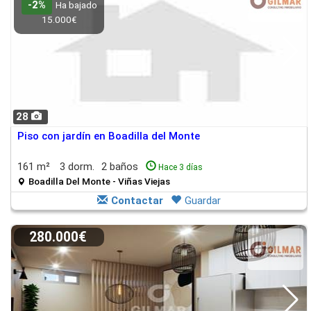
-2%
Ha bajado
15.000€
28
Piso con jardín en Boadilla del Monte
161 m²
3 dorm.
2 baños
Hace 3 días
Boadilla Del Monte - Viñas Viejas
Contactar
Guardar
280.000€