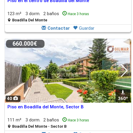
Piso en el centro de Boadilla del Monte
123 m²
3 dorm.
2 baños
Hace 3 horas
Boadilla Del Monte
Contactar
Guardar
660.000€
40
360º
Piso en Boadilla del Monte, Sector B
111 m²
3 dorm.
2 baños
Hace 3 horas
Boadilla Del Monte - Sector B