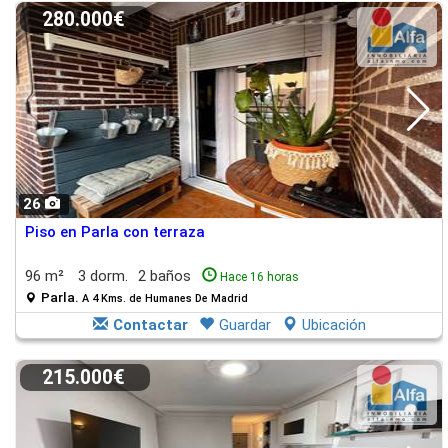
280.000€
26
Piso en Parla con terraza
96 m²
3 dorm.
2 baños
Hace 16 horas
Parla.
A 4 Kms. de Humanes De Madrid
Contactar
Guardar
Ubicación
215.000€