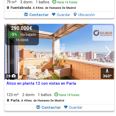
79 m²
3 dorm.
1 baños
Hace 16 horas
Fuenlabrada.
A 4 Kms. de Humanes De Madrid
Contactar
Guardar
Ubicación
290.000€
-5%
Ha bajado
15.000€
28
360º
Ático en planta 12 con vistas en Parla
123 m²
2 dorm.
1 baños
Hace 18 horas
Parla.
A 4 Kms. de Humanes De Madrid
Contactar
Guardar