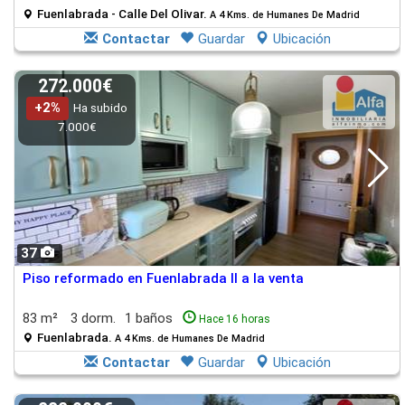
Fuenlabrada - Calle Del Olivar.
A 4 Kms. de Humanes De Madrid
Contactar
Guardar
Ubicación
272.000€
+2%
Ha subido
7.000€
37
Piso reformado en Fuenlabrada II a la venta
83 m²
3 dorm.
1 baños
Hace 16 horas
Fuenlabrada.
A 4 Kms. de Humanes De Madrid
Contactar
Guardar
Ubicación