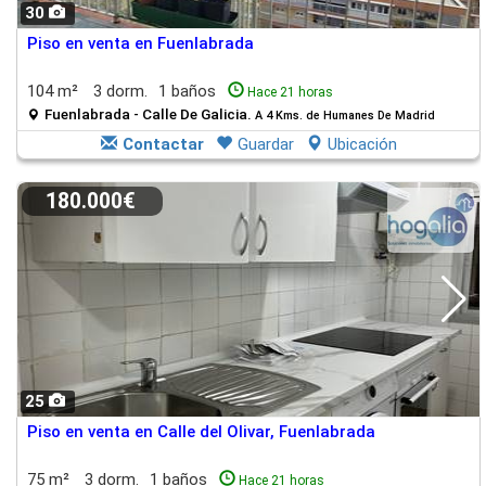
30
Piso en venta en Fuenlabrada
104 m²
3 dorm.
1 baños
Hace 21 horas
Fuenlabrada - Calle De Galicia.
A 4 Kms. de Humanes De Madrid
Contactar
Guardar
Ubicación
180.000€
25
Piso en venta en Calle del Olivar, Fuenlabrada
75 m²
3 dorm.
1 baños
Hace 21 horas