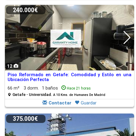
240.000€
12
Piso Reformado en Getafe: Comodidad y Estilo en una
Ubicación Perfecta
66 m²
3 dorm.
1 baños
Hace 21 horas
Getafe - Universidad.
A 10 Kms. de Humanes De Madrid
Contactar
Guardar
375.000€