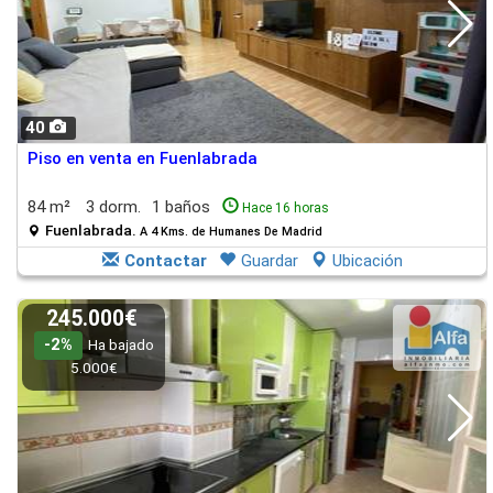
40
Piso en venta en Fuenlabrada
84 m²
3 dorm.
1 baños
Hace 16 horas
Fuenlabrada.
A 4 Kms. de Humanes De Madrid
Contactar
Guardar
Ubicación
245.000€
-2%
Ha bajado
5.000€