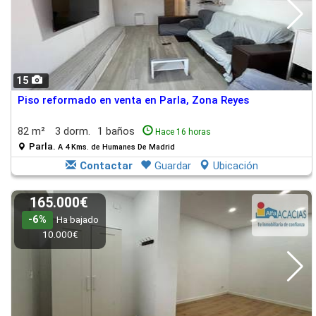
15
Piso reformado en venta en Parla, Zona Reyes
82 m²
3 dorm.
1 baños
Hace 16 horas
Parla.
A 4 Kms. de Humanes De Madrid
Contactar
Guardar
Ubicación
165.000€
-6%
Ha bajado
10.000€