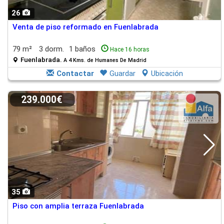
26
Venta de piso reformado en Fuenlabrada
79 m²
3 dorm.
1 baños
Hace 16 horas
Fuenlabrada.
A 4 Kms. de Humanes De Madrid
Contactar
Guardar
Ubicación
239.000€
35
Piso con amplia terraza Fuenlabrada