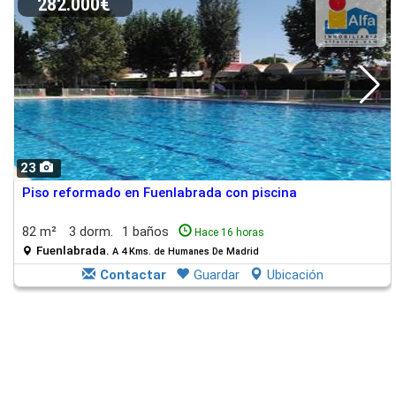
282.000€
23
Piso reformado en Fuenlabrada con piscina
82 m²
3 dorm.
1 baños
Hace 16 horas
Fuenlabrada.
A 4 Kms. de Humanes De Madrid
Contactar
Guardar
Ubicación