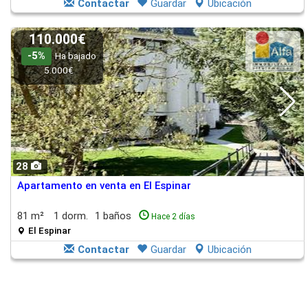
Contactar
Guardar
Ubicación
110.000€
-5%
Ha bajado
5.000€
28
Apartamento en venta en El Espinar
81 m²
1 dorm.
1 baños
Hace 2 días
El Espinar
Contactar
Guardar
Ubicación