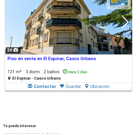
39
Piso en venta en El Espinar, Casco Urbano
121 m²
3 dorm.
2 baños
Hace 2 días
El Espinar - Casco Urbano
Contactar
Guardar
Ubicación
Te puede interesar: