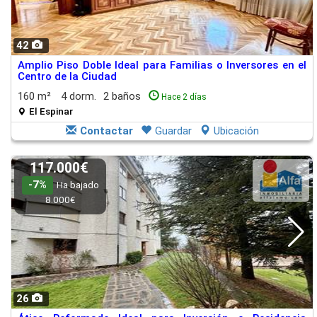
42
Amplio Piso Doble Ideal para Familias o Inversores en el
Centro de la Ciudad
160 m²
4 dorm.
2 baños
Hace 2 días
El Espinar
Contactar
Guardar
Ubicación
117.000€
-7%
Ha bajado
8.000€
26