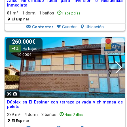
Ático Reformado Ideal para Inversión o Residencia
Inmediata
81 m²
1 dorm.
1 baños
Hace 2 días
El Espinar
Contactar
Guardar
Ubicación
260.000€
-4%
Ha bajado
10.000€
39
Dúplex en El Espinar con terraza privada y chimenea de
pelets
239 m²
4 dorm.
3 baños
Hace 2 días
El Espinar