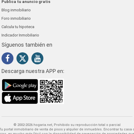
Publica tu anuncio gratis
Blog inmobiliario
Foro inmobiliario
Calcula tu hipoteca
Indicador Inmobiliario
Síguenos también en
Descarga nuestra APP en:
© 2002-2026 hogaria.net, Prohibido su reproducción total o parcial
 alquiler de inmuebles. Encontrar tu casa o
piso, es mucho más fácil con la disponibilidad de navegación de propiedades qu