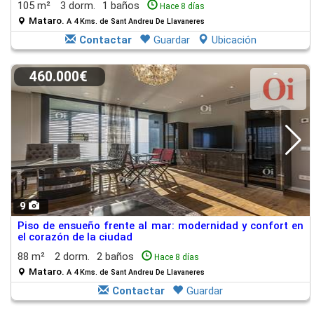
105 m²
3 dorm.
1 baños
Hace 8 días
Mataro.
A 4 Kms. de Sant Andreu De Llavaneres
Contactar
Guardar
Ubicación
460.000€
9
Piso de ensueño frente al mar: modernidad y confort en
el corazón de la ciudad
88 m²
2 dorm.
2 baños
Hace 8 días
Mataro.
A 4 Kms. de Sant Andreu De Llavaneres
Contactar
Guardar