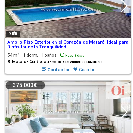
9
Amplio Piso Exterior en el Corazón de Mataró, Ideal para
Disfrutar de la Tranquilidad
54 m²
1 dorm.
1 baños
Hace 8 días
Mataro - Centre.
A 4 Kms. de Sant Andreu De Llavaneres
Contactar
Guardar
375.000€