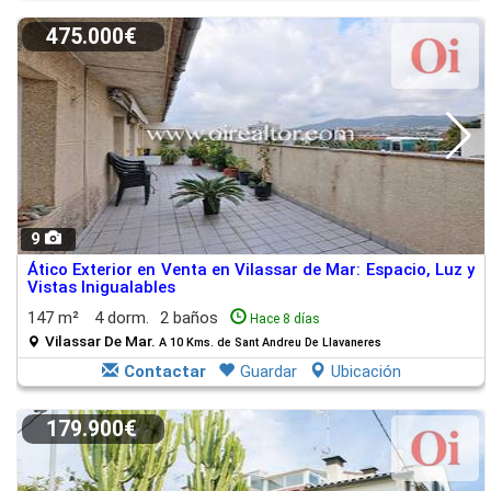
475.000€
9
Ático Exterior en Venta en Vilassar de Mar: Espacio, Luz y
Vistas Inigualables
147 m²
4 dorm.
2 baños
Hace 8 días
Vilassar De Mar.
A 10 Kms. de Sant Andreu De Llavaneres
Contactar
Guardar
Ubicación
179.900€