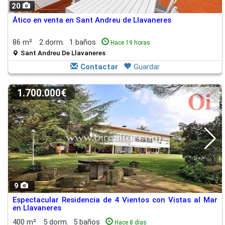
20
Ático en venta en Sant Andreu de Llavaneres
86 m²
2 dorm.
1 baños
Hace 19 horas
Sant Andreu De Llavaneres
Contactar
Guardar
1.700.000€
9
Espectacular Residencia de 4 Vientos con Vistas al Mar
en Llavaneres
400 m²
5 dorm.
5 baños
Hace 8 días