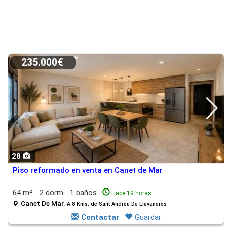
235.000€
28
Piso reformado en venta en Canet de Mar
64 m²
2 dorm.
1 baños
Hace 19 horas
Canet De Mar.
A 8 Kms. de Sant Andreu De Llavaneres
Contactar
Guardar