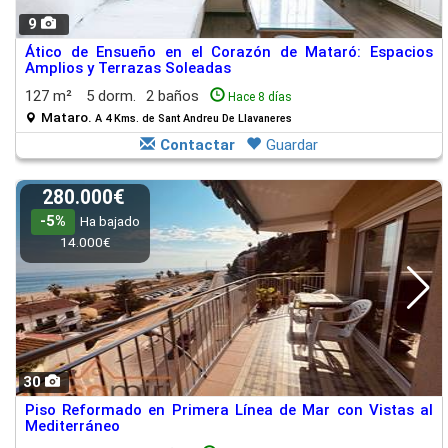
9
Ático de Ensueño en el Corazón de Mataró: Espacios
Amplios y Terrazas Soleadas
127 m²
5 dorm.
2 baños
Hace 8 días
Mataro.
A 4 Kms. de Sant Andreu De Llavaneres
Contactar
Guardar
280.000€
-5%
Ha bajado
14.000€
30
Piso Reformado en Primera Línea de Mar con Vistas al
Mediterráneo