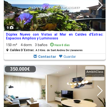
9
Dúplex Nuevo con Vistas al Mar en Caldes d’Estrac:
Espacios Amplios y Luminosos
150 m²
4 dorm.
3 baños
Hace 8 días
Caldes D´Estrac.
A 3 Kms. de Sant Andreu De Llavaneres
Contactar
Guardar
350.000€