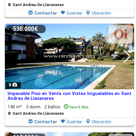
Sant Andreu De Llavaneres
Contactar
Guardar
Ubicación
530.000€
9
Impecable Piso en Venta con Vistas Inigualables en Sant
Andreu de Llavaneres
140 m²
3 dorm.
2 baños
Hace 8 días
Sant Andreu De Llavaneres
Contactar
Guardar
Ubicación