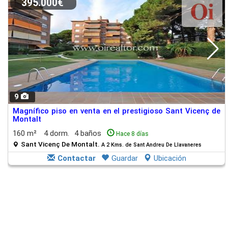
395.000€
9
Magnífico piso en venta en el prestigioso Sant Vicenç de
Montalt
160 m²
4 dorm.
4 baños
Hace 8 días
Sant Vicenç De Montalt.
A 2 Kms. de Sant Andreu De Llavaneres
Contactar
Guardar
Ubicación