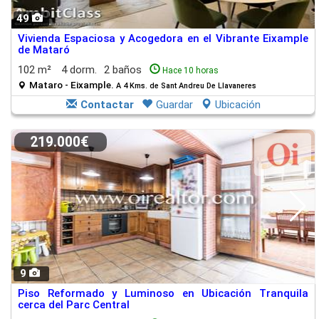
49
Vivienda Espaciosa y Acogedora en el Vibrante Eixample
de Mataró
102 m²
4 dorm.
2 baños
Hace 10 horas
Mataro - Eixample.
A 4 Kms. de Sant Andreu De Llavaneres
Contactar
Guardar
Ubicación
219.000€
9
Piso Reformado y Luminoso en Ubicación Tranquila
cerca del Parc Central