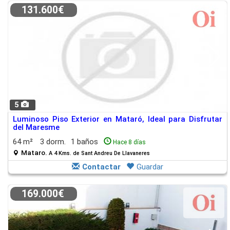
131.600€
5
Luminoso Piso Exterior en Mataró, Ideal para Disfrutar
del Maresme
64 m²
3 dorm.
1 baños
Hace 8 días
Mataro.
A 4 Kms. de Sant Andreu De Llavaneres
Contactar
Guardar
169.000€