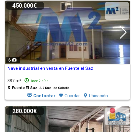
450.000€
6
Nave industrial en venta en Fuente el Saz
387 m²
Hace 2 días
Fuente El Saz.
A 7 Kms. de Cobeña
Contactar
Guardar
Ubicación
280.000€