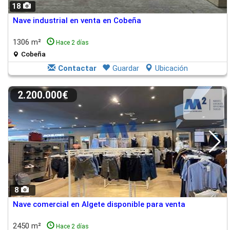
18
Nave industrial en venta en Cobeña
1306 m²
Hace 2 días
Cobeña
Contactar
Guardar
Ubicación
2.200.000€
8
Nave comercial en Algete disponible para venta
2450 m²
Hace 2 días