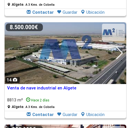
Algete.
A 3 Kms. de Cobeña
Contactar
Guardar
Ubicación
8.500.000€
14
Venta de nave industrial en Algete
8813 m²
Hace 2 días
Algete.
A 3 Kms. de Cobeña
Contactar
Guardar
Ubicación