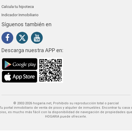
Calcula tu hipoteca
Indicador Inmobiliario
Síguenos también en
Descarga nuestra APP en:
© 2002-2026 hogaria.net, Prohibido su reproducción total o parcial
 alquiler de inmuebles. Encontrar tu casa o
piso, es mucho más fácil con la disponibilidad de navegación de propiedades qu
HOGARIA puede ofrecerle.