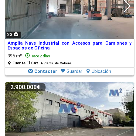
23
Amplia Nave Industrial con Accesos para Camiones y
Espacios de Oficina
395 m²
Hace 2 días
Fuente El Saz.
A 7 Kms. de Cobeña
Contactar
Guardar
Ubicación
2.900.000€