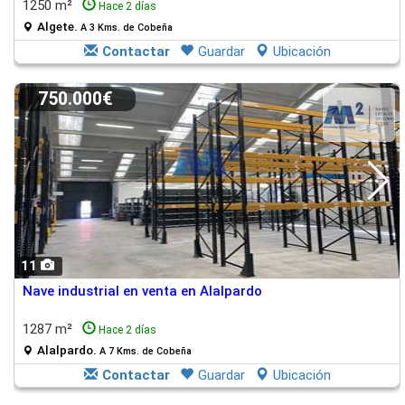
1250 m²
Hace 2 días
Algete.
A 3 Kms. de Cobeña
Contactar
Guardar
Ubicación
750.000€
11
Nave industrial en venta en Alalpardo
1287 m²
Hace 2 días
Alalpardo.
A 7 Kms. de Cobeña
Contactar
Guardar
Ubicación