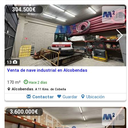
304.500€
13
Venta de nave industrial en Alcobendas
170 m²
Hace 2 días
Alcobendas.
A 11 Kms. de Cobeña
Contactar
Guardar
Ubicación
3.600.000€