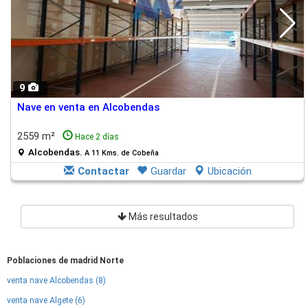
9
Nave en venta en Alcobendas
2559 m²
Hace 2 días
Alcobendas.
A 11 Kms. de Cobeña
Contactar
Guardar
Ubicación
Más resultados
Poblaciones de madrid Norte
venta nave Alcobendas (8)
venta nave Algete (6)