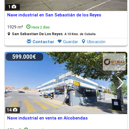
1
Nave industrial en San Sebastián de los Reyes
1929 m²
Hace 2 días
San Sebastian De Los Reyes.
A 10 Kms. de Cobeña
Contactar
Guardar
Ubicación
599.000€
14
Nave industrial en venta en Alcobendas