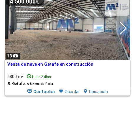
4.500.000€
13
Venta de nave en Getafe en construcción
6800 m²
Hace 2 días
Getafe.
A 8 Kms. de Parla
Contactar
Guardar
Ubicación