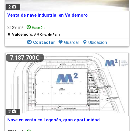
2
Venta de nave industrial en Valdemoro
2129 m²
Hace 2 días
Valdemoro.
A 9 Kms. de Parla
Contactar
Guardar
Ubicación
7.187.700€
2
Nave en venta en Leganés, gran oportunidad