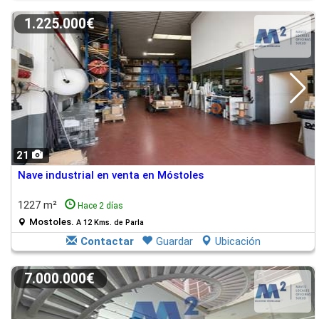
1.225.000€
21
Nave industrial en venta en Móstoles
1227 m²
Hace 2 días
Mostoles.
A 12 Kms. de Parla
Contactar
Guardar
Ubicación
7.000.000€