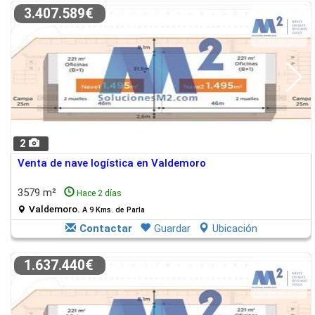
3.407.589€
2
Venta de nave logística en Valdemoro
3579 m²
Hace 2 días
Valdemoro.
A 9 Kms. de Parla
Contactar
Guardar
Ubicación
1.637.440€