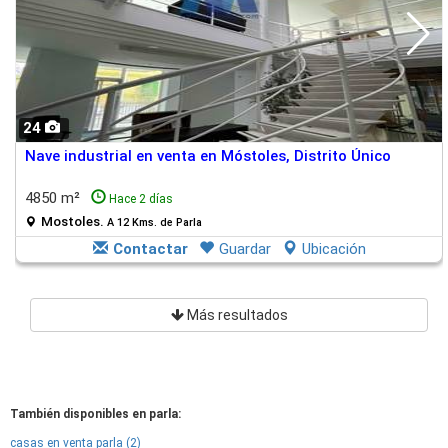
24
Nave industrial en venta en Móstoles, Distrito Único
4850 m²
Hace 2 días
Mostoles.
A 12 Kms. de Parla
Contactar
Guardar
Ubicación
Más resultados
También disponibles en parla:
casas en venta parla (2)