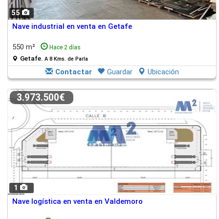
55
Nave industrial en venta en Getafe
550 m²
Hace 2 días
Getafe.
A 8 Kms. de Parla
Contactar
Guardar
Ubicación
3.973.500€
1
Nave logística en venta en Valdemoro