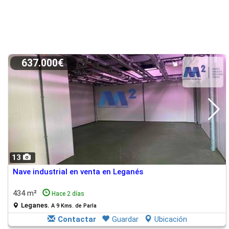
637.000€
13
Nave industrial en venta en Leganés
434 m²
Hace 2 días
Leganes.
A 9 Kms. de Parla
Contactar
Guardar
Ubicación