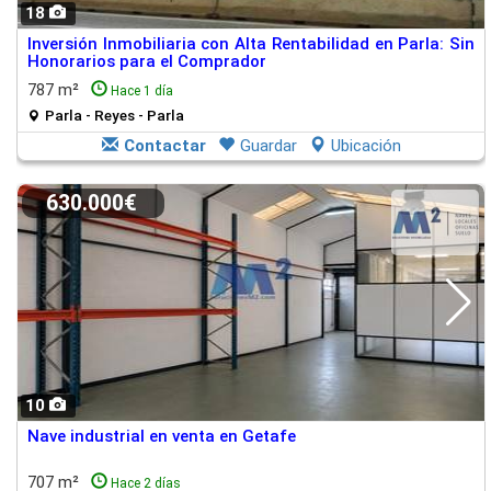
18
Inversión Inmobiliaria con Alta Rentabilidad en Parla: Sin
Honorarios para el Comprador
787 m²
Hace 1 día
Parla - Reyes - Parla
Contactar
Guardar
Ubicación
630.000€
10
Nave industrial en venta en Getafe
707 m²
Hace 2 días