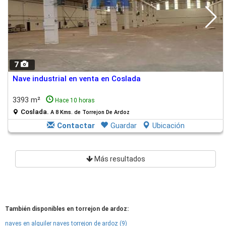
7
Nave industrial en venta en Coslada
3393 m²
Hace 10 horas
Coslada.
A 8 Kms. de Torrejon De Ardoz
Contactar
Guardar
Ubicación
Más resultados
También disponibles en torrejon de ardoz:
naves en alquiler naves torrejon de ardoz (9)