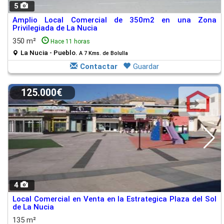
5
Amplio Local Comercial de 350m2 en una Zona
Privilegiada de La Nucia
350 m²
Hace 11 horas
La Nucia - Pueblo.
A 7 Kms. de Bolulla
Contactar
Guardar
125.000€
4
Local Comercial en Venta en la Estrategica Plaza del Sol
de La Nucia
135 m²