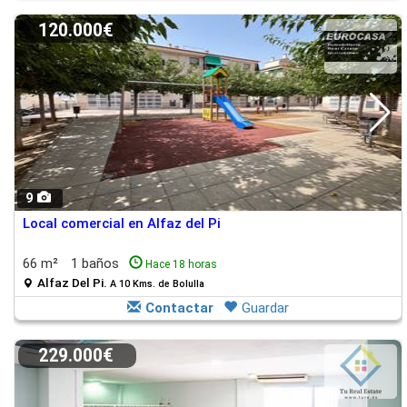
120.000€
9
Local comercial en Alfaz del Pi
66 m²
1 baños
Hace 18 horas
Alfaz Del Pi.
A 10 Kms. de Bolulla
Contactar
Guardar
229.000€