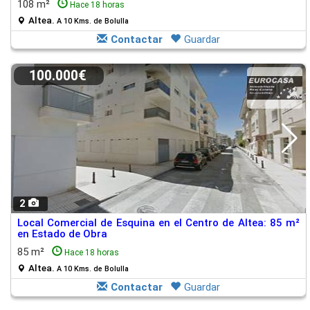
108 m²
Hace 18 horas
Altea.
A 10 Kms. de Bolulla
Contactar
Guardar
100.000€
2
Local Comercial de Esquina en el Centro de Altea: 85 m²
en Estado de Obra
85 m²
Hace 18 horas
Altea.
A 10 Kms. de Bolulla
Contactar
Guardar