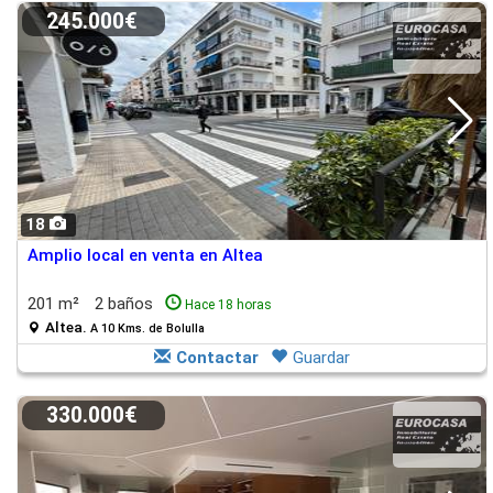
245.000€
18
Amplio local en venta en Altea
201 m²
2 baños
Hace 18 horas
Altea.
A 10 Kms. de Bolulla
Contactar
Guardar
330.000€