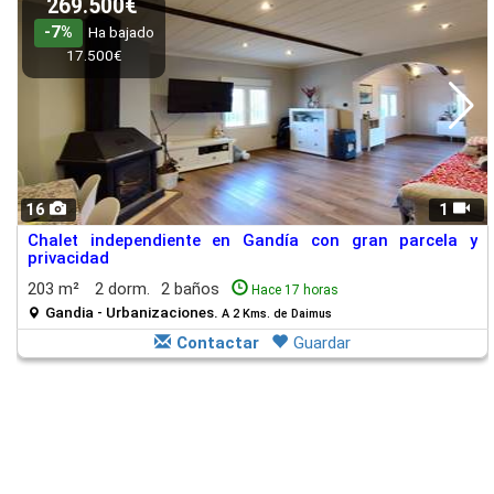
269.500€
-7%
Ha bajado
17.500€
16
1
Chalet independiente en Gandía con gran parcela y
privacidad
203 m²
2 dorm.
2 baños
Hace 17 horas
Gandia - Urbanizaciones.
A 2 Kms. de Daimus
Contactar
Guardar