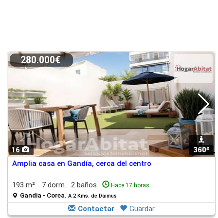
280.000€
16
360º
1
Amplia casa en Gandía, cerca del centro
193 m²
7 dorm.
2 baños
Hace 17 horas
Gandia - Corea.
A 2 Kms. de Daimus
Contactar
Guardar