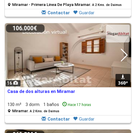
Miramar - Primera Linea De Playa Miramar.
A 2 Kms. de Daimus
Contactar
Guardar
106.000€
16
360º
1
Casa de dos alturas en Miramar
130 m²
3 dorm.
1 baños
Hace 17 horas
Miramar.
A 2 Kms. de Daimus
Contactar
Guardar