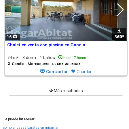
16
360º
1
Chalet en venta con piscina en Gandia
74 m²
3 dorm.
1 baños
Hace 17 horas
Gandia - Marxuquera.
A 2 Kms. de Daimus
Contactar
Guardar
Más resultados
Te puede interesar:
comprar casas baratas en miramar