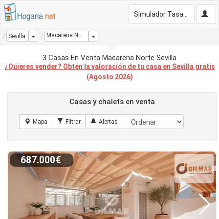
Simulador Tasación Gratis
Macarena Norte
Dropdown
Dropdown
Sevilla
3 Casas En Venta Macarena Norte Sevilla
¿Quieres vender? Obtén la valoración de tu casa en Sevilla gratis
(Agosto 2026)
Casas y chalets en venta
687.000€