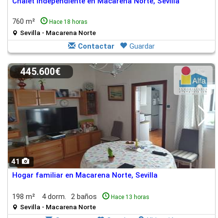
Chalet independiente en Macarena Norte, Sevilla
760 m²
Hace 18 horas
Sevilla - Macarena Norte
Contactar
Guardar
445.600€
41
Hogar familiar en Macarena Norte, Sevilla
198 m²
4 dorm.
2 baños
Hace 13 horas
Sevilla - Macarena Norte