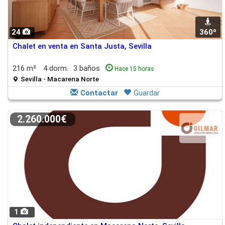
24
360º
Chalet en venta en Santa Justa, Sevilla
216 m²
4 dorm.
3 baños
Hace 15 horas
Sevilla - Macarena Norte
Contactar
Guardar
2.260.000€
1