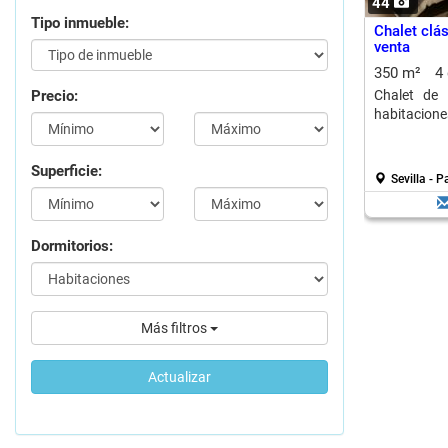
44
Tipo inmueble:
Chalet clás
venta
350 m²
4
Precio:
Chalet de 
habitacione
Superficie:
Sevilla - P
Dormitorios:
Más filtros
Actualizar