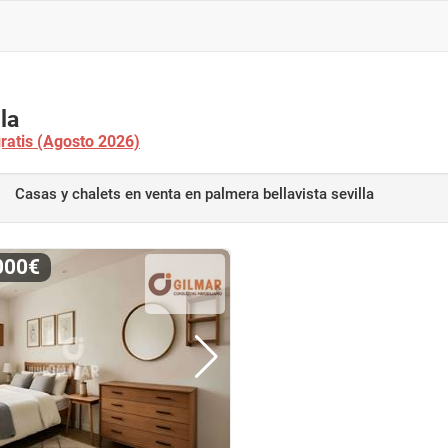
la
gratis (Agosto 2026)
Casas y chalets en venta
en palmera bellavista sevilla
.000€