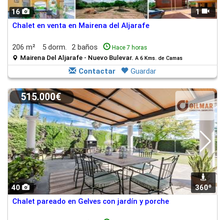
16
1
Chalet en venta en Mairena del Aljarafe
206 m²
5 dorm.
2 baños
Hace 7 horas
Mairena Del Aljarafe - Nuevo Bulevar.
A 6 Kms. de Camas
Contactar
Guardar
515.000€
40
360º
Chalet pareado en Gelves con jardín y porche