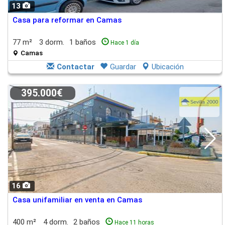
13
Casa para reformar en Camas
77 m²
3 dorm.
1 baños
Hace 1 día
Camas
Contactar
Guardar
Ubicación
395.000€
16
Casa unifamiliar en venta en Camas
400 m²
4 dorm.
2 baños
Hace 11 horas