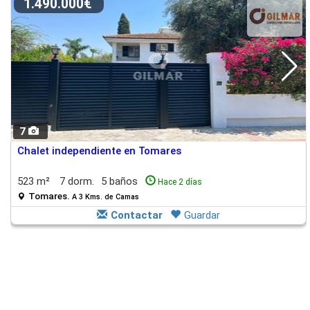
1.490.000€
7
Chalet independiente en Tomares
523 m²
7 dorm.
5 baños
Hace 2 días
Tomares.
A 3 Kms. de Camas
Contactar
Guardar