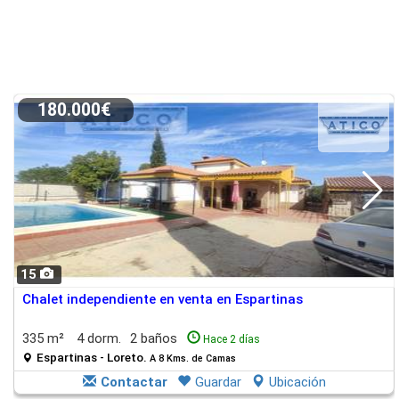
180.000€
15
Chalet independiente en venta en Espartinas
335 m²
4 dorm.
2 baños
Hace 2 días
Espartinas - Loreto.
A 8 Kms. de Camas
Contactar
Guardar
Ubicación