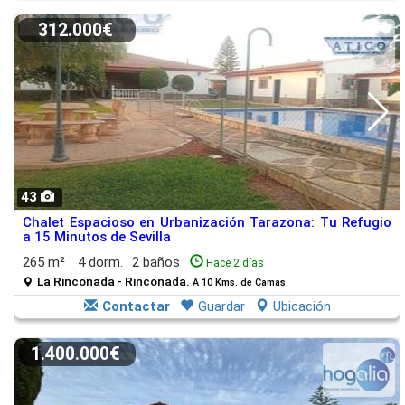
312.000€
43
Chalet Espacioso en Urbanización Tarazona: Tu Refugio
a 15 Minutos de Sevilla
265 m²
4 dorm.
2 baños
Hace 2 días
La Rinconada - Rinconada.
A 10 Kms. de Camas
Contactar
Guardar
Ubicación
1.400.000€