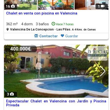
16
1
Chalet en venta con piscina en Valencina
362 m²
4 dorm.
3 baños
Hace 7 horas
Valencina De La Concepcion - Las Pilas.
A 4 Kms. de Camas
Contactar
Guardar
400.000€
3
Espectacular Chalet en Valencina con Jardín y Piscina
Privada