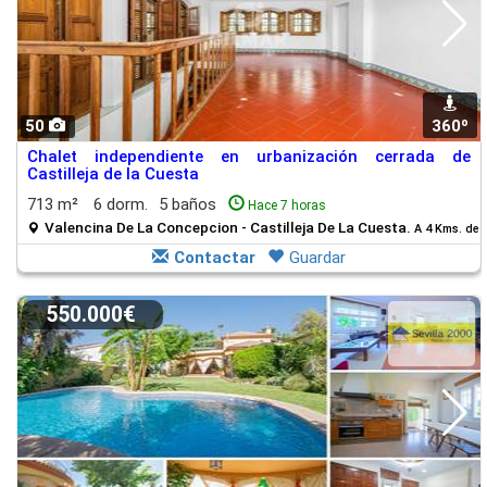
50
360º
Chalet independiente en urbanización cerrada de
Castilleja de la Cuesta
713 m²
6 dorm.
5 baños
Hace 7 horas
Valencina De La Concepcion - Castilleja De La Cuesta.
A 4 Kms. de
Contactar
Guardar
550.000€