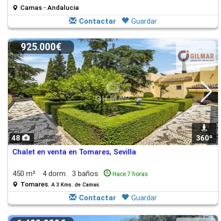
Camas - Andalucia
Contactar
Guardar
925.000€
48
360º
Chalet en venta en Tomares, Sevilla
450 m²
4 dorm.
3 baños
Hace 7 horas
Tomares.
A 3 Kms. de Camas
Contactar
Guardar