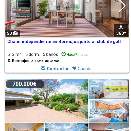
53
360º
Chalet independiente en Bormujos junto al club de golf
513 m²
5 dorm.
5 baños
Hace 7 horas
Bormujos.
A 4 Kms. de Camas
Contactar
Guardar
700.000€