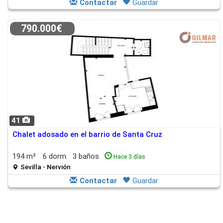
Contactar
Guardar
790.000€
41
Chalet adosado en el barrio de Santa Cruz
194 m²
6 dorm.
3 baños
Hace 3 días
Sevilla - Nervión
Contactar
Guardar