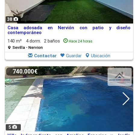
38
Casa adosada en Nervión con patio y diseño
contemporáneo
140 m²
4 dorm.
2 baños
Hace 24 horas
Sevilla - Nervion
Contactar
Guardar
Ubicación
740.000€
5