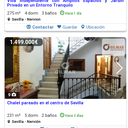
Villa Independiente con Amplios Espacios y Jardín
Privado en un Entorno Tranquilo
275 m²
4 dorm.
3 baños
Hace 1 día
Sevilla - Nervion
Contactar
Guardar
Ubicación
1.499.000€
9
Chalet pareado en el centro de Sevilla
231 m²
5 dorm.
2 baños
Hace 3 días
Sevilla - Nervión