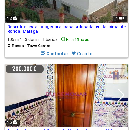
12
1
Descubre esta acogedora casa adosada en la cima de
Ronda, Málaga
106 m²
3 dorm.
1 baños
Hace 15 horas
Ronda - Town Centre
Contactar
Guardar
200.000€
15