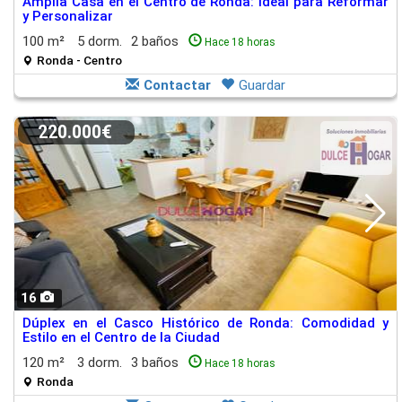
Amplia Casa en el Centro de Ronda: Ideal para Reformar
y Personalizar
100 m²
5 dorm.
2 baños
Hace 18 horas
Ronda - Centro
Contactar
Guardar
220.000€
16
Dúplex en el Casco Histórico de Ronda: Comodidad y
Estilo en el Centro de la Ciudad
120 m²
3 dorm.
3 baños
Hace 18 horas
Ronda