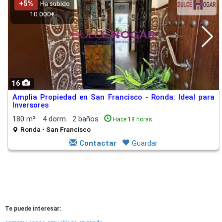
+5%
Ha subido
10.000€
16
Amplia Propiedad en San Francisco - Ronda: Ideal para
Inversores
180 m²
4 dorm.
2 baños
Hace 18 horas
Ronda - San Francisco
Contactar
Guardar
Te puede interesar: