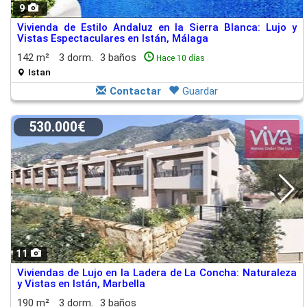
9
Vivienda de Estilo Andaluz en la Sierra Blanca: Lujo y
Vistas Espectaculares en Istán, Málaga
142 m²
3 dorm.
3 baños
Hace 10 días
Istan
Contactar
Guardar
530.000€
11
Viviendas de Lujo en la Ladera de La Concha: Naturaleza
y Vistas en Istán, Marbella
190 m²
3 dorm.
3 baños