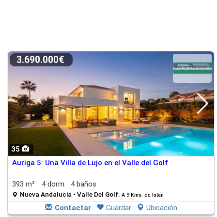
3.690.000€
35
Auriga 5: Una Villa de Lujo en el Valle del Golf
393 m²
4 dorm.
4 baños
Nueva Andalucia - Valle Del Golf.
A 9 Kms. de Istan
Contactar
Guardar
Ubicación