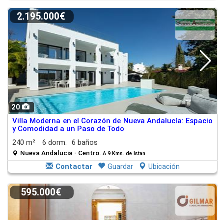
2.195.000€
20
Villa Moderna en el Corazón de Nueva Andalucía: Espacio
y Comodidad a un Paso de Todo
240 m²
6 dorm.
6 baños
Nueva Andalucia - Centro.
A 9 Kms. de Istan
Contactar
Guardar
Ubicación
595.000€