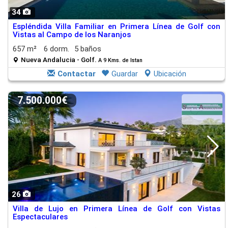
34
Espléndida Villa Familiar en Primera Línea de Golf con
Vistas al Campo de los Naranjos
657 m²
6 dorm.
5 baños
Nueva Andalucia - Golf.
A 9 Kms. de Istan
Contactar
Guardar
Ubicación
7.500.000€
26
Villa de Lujo en Primera Línea de Golf con Vistas
Espectaculares