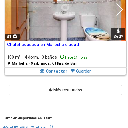
31
360º
Chalet adosado en Marbella ciudad
180 m²
4 dorm.
3 baños
Hace 21 horas
Marbella - Xarblanca.
A 9 Kms. de Istan
Contactar
Guardar
Más resultados
También disponibles en istan:
apartamentos en venta istan (1)