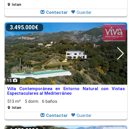
Istan
Contactar
Guardar
3.495.000€
15
Villa Contemporánea en Entorno Natural con Vistas
Espectaculares al Mediterráneo
513 m²
5 dorm.
6 baños
Istan
Contactar
Guardar