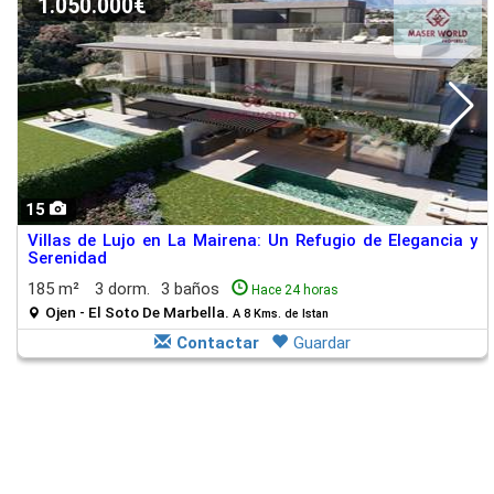
1.050.000€
15
Villas de Lujo en La Mairena: Un Refugio de Elegancia y
Serenidad
185 m²
3 dorm.
3 baños
Hace 24 horas
Ojen - El Soto De Marbella.
A 8 Kms. de Istan
Contactar
Guardar