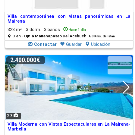
Villa contemporánea con vistas panorámicas en La
Mairena
328 m²
3 dorm.
3 baños
Hace 1 día
Ojen - Ojnla Mairenapaseo Del Acebuch.
A 8 Kms. de Istan
Contactar
Guardar
Ubicación
2.400.000€
27
Villa Moderna con Vistas Espectaculares en La Mairena-
Marbella