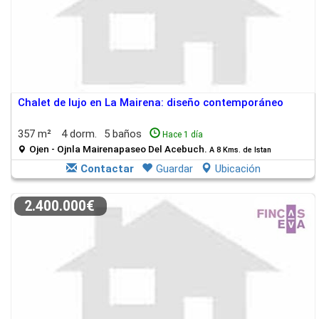
Chalet de lujo en La Mairena: diseño contemporáneo
357 m²
4 dorm.
5 baños
Hace 1 día
Ojen - Ojnla Mairenapaseo Del Acebuch.
A 8 Kms. de Istan
Contactar
Guardar
Ubicación
2.400.000€