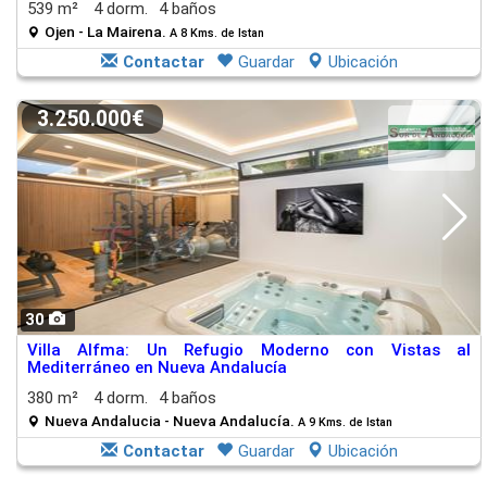
539 m²
4 dorm.
4 baños
Ojen - La Mairena.
A 8 Kms. de Istan
Contactar
Guardar
Ubicación
3.250.000€
30
Villa Alfma: Un Refugio Moderno con Vistas al
Mediterráneo en Nueva Andalucía
380 m²
4 dorm.
4 baños
Nueva Andalucia - Nueva Andalucía.
A 9 Kms. de Istan
Contactar
Guardar
Ubicación