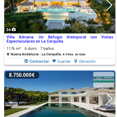
34
Villa Adriana: Un Refugio Atemporal con Vistas
Espectaculares en La Cerquilla
1176 m²
6 dorm.
7 baños
Nueva Andalucia - La Cerquilla.
A 9 Kms. de Istan
Contactar
Guardar
Ubicación
8.750.000€