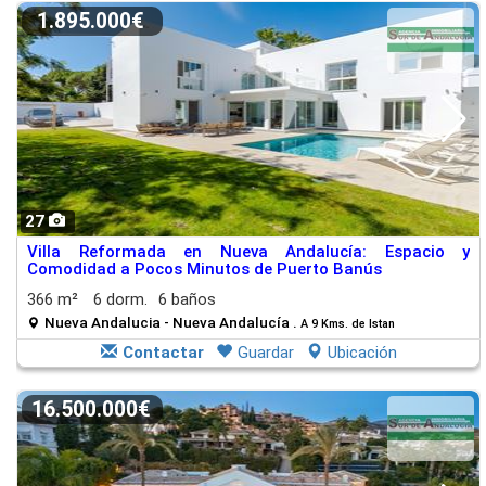
1.895.000€
27
Villa Reformada en Nueva Andalucía: Espacio y
Comodidad a Pocos Minutos de Puerto Banús
366 m²
6 dorm.
6 baños
Nueva Andalucia - Nueva Andalucía .
A 9 Kms. de Istan
Contactar
Guardar
Ubicación
16.500.000€