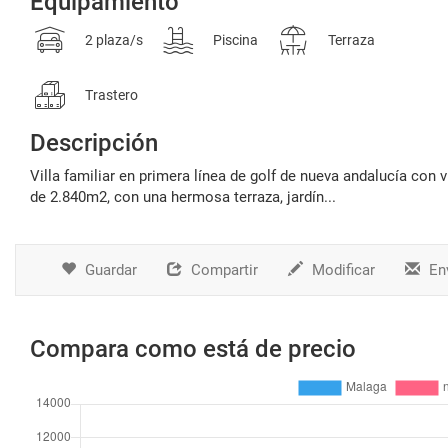
Equipamiento
2 plaza/s
Piscina
Terraza
Trastero
Descripción
villa familiar en primera línea de golf de nueva andalucía con vistas al campo de golf de los naranjos, construido en una parcela llana
de 2.840m2, con una hermosa terraza, jardín...
Guardar
Compartir
Modificar
Env
Compara como está de precio