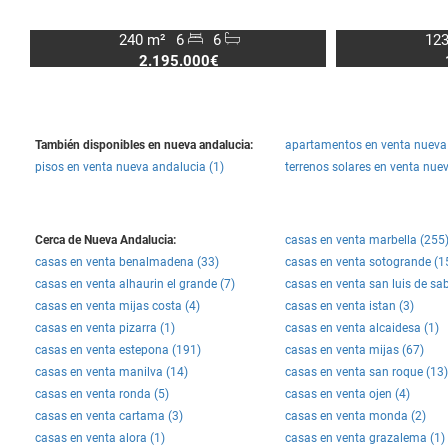
240 m²
6
6
123
2.195.000€
También disponibles en nueva andalucia:
apartamentos en venta nueva 
pisos en venta nueva andalucia (1)
terrenos solares en venta nue
Cerca de Nueva Andalucia:
casas en venta marbella (255
casas en venta benalmadena (33)
casas en venta sotogrande (1
casas en venta alhaurin el grande (7)
casas en venta san luis de sabi
casas en venta mijas costa (4)
casas en venta istan (3)
casas en venta pizarra (1)
casas en venta alcaidesa (1)
casas en venta estepona (191)
casas en venta mijas (67)
casas en venta manilva (14)
casas en venta san roque (13)
casas en venta ronda (5)
casas en venta ojen (4)
casas en venta cartama (3)
casas en venta monda (2)
casas en venta alora (1)
casas en venta grazalema (1)