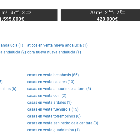
 m²
3
3
70 m²
2
2
1.595.000€
420.000€
andalucia (1)
aticos en venta nueva andalucia (1)
va andalucia (2)
obra nueva nueva andalucia (1)
)
casas en venta benahavis (86)
5)
casas en venta casares (13)
nillas (6)
casas en venta alhaurin de la torre (5)
casas en venta coin (2)
casas en venta ardales (1)
casas en venta fuengirola (15)
casas en venta torremolinos (6)
casas en venta san pedro de alcantara (3)
casas en venta guadalmina (1)