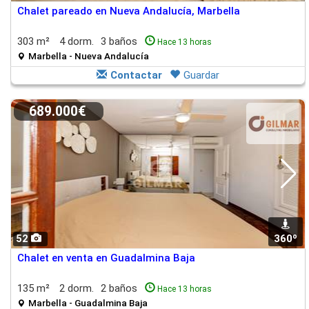
Chalet pareado en Nueva Andalucía, Marbella
303 m²
4 dorm.
3 baños
Hace 13 horas
Marbella - Nueva Andalucía
Contactar
Guardar
689.000€
52
360º
Chalet en venta en Guadalmina Baja
135 m²
2 dorm.
2 baños
Hace 13 horas
Marbella - Guadalmina Baja