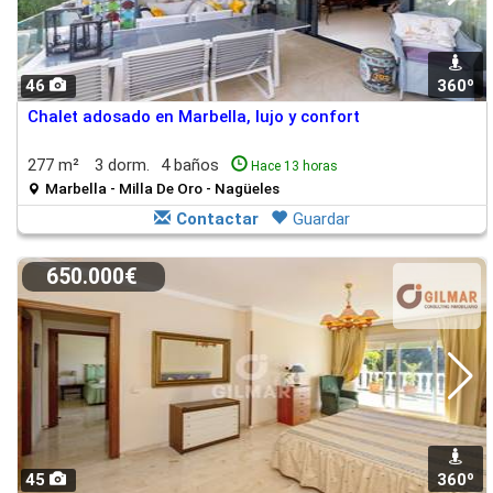
46
360º
Chalet adosado en Marbella, lujo y confort
277 m²
3 dorm.
4 baños
Hace 13 horas
Marbella - Milla De Oro - Nagüeles
Contactar
Guardar
650.000€
45
360º