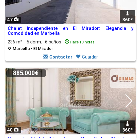
47
360º
Chalet Independiente en El Mirador: Elegancia y
Comodidad en Marbella
236 m²
5 dorm.
6 baños
Hace 13 horas
Marbella - El Mirador
Contactar
Guardar
885.000€
40
360º