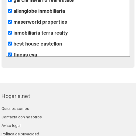
garcia navarro real estate
allenglobe inmobiliaria
maserworld properties
inmobiliaria terra realty
best house castellon
fincas eva
gestión internacional
rural andalussí
gilmar
Hogaria.net
Quienes somos
Contacta con nosotros
Aviso legal
Política de privacidad