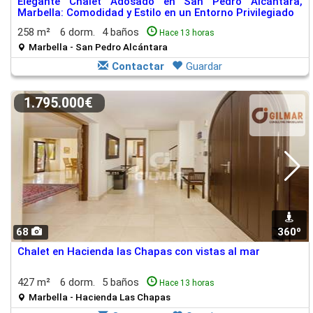
Elegante Chalet Adosado en San Pedro Alcántara,
Marbella: Comodidad y Estilo en un Entorno Privilegiado
258 m²
6 dorm.
4 baños
Hace 13 horas
Marbella - San Pedro Alcántara
Contactar
Guardar
1.795.000€
68
360º
Chalet en Hacienda las Chapas con vistas al mar
427 m²
6 dorm.
5 baños
Hace 13 horas
Marbella - Hacienda Las Chapas