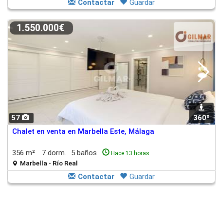
Contactar
Guardar
1.550.000€
57
360º
Chalet en venta en Marbella Este, Málaga
356 m²
7 dorm.
5 baños
Hace 13 horas
Marbella - Río Real
Contactar
Guardar