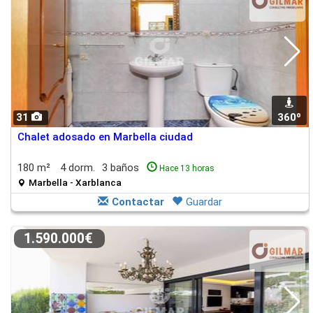
31
360º
Chalet adosado en Marbella ciudad
180 m²
4 dorm.
3 baños
Hace 13 horas
Marbella - Xarblanca
Contactar
Guardar
1.590.000€