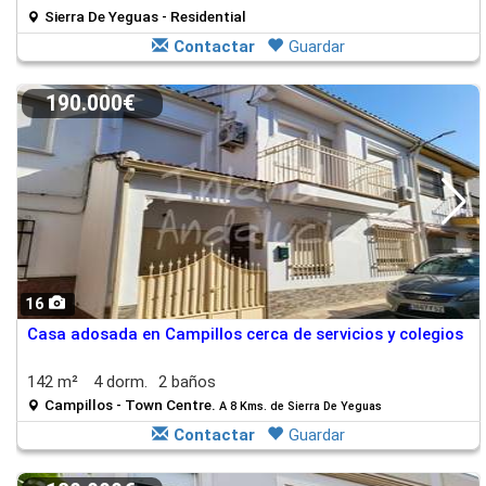
Sierra De Yeguas - Residential
Contactar
Guardar
190.000€
16
Casa adosada en Campillos cerca de servicios y colegios
142 m²
4 dorm.
2 baños
Campillos - Town Centre.
A 8 Kms. de Sierra De Yeguas
Contactar
Guardar