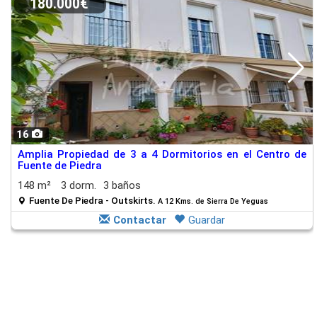
180.000€
16
Amplia Propiedad de 3 a 4 Dormitorios en el Centro de
Fuente de Piedra
148 m²
3 dorm.
3 baños
Fuente De Piedra - Outskirts.
A 12 Kms. de Sierra De Yeguas
Contactar
Guardar