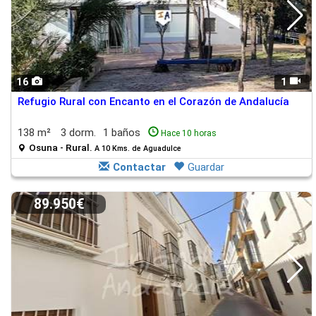
16
1
Refugio Rural con Encanto en el Corazón de Andalucía
138 m²
3 dorm.
1 baños
Hace 10 horas
Osuna - Rural.
A 10 Kms. de Aguadulce
Contactar
Guardar
89.950€