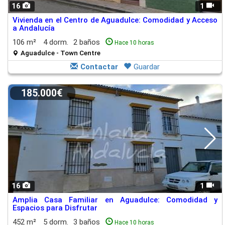
16
1
Vivienda en el Centro de Aguadulce: Comodidad y Acceso
a Andalucía
106 m²
4 dorm.
2 baños
Hace 10 horas
Aguadulce - Town Centre
Contactar
Guardar
185.000€
16
1
Amplia Casa Familiar en Aguadulce: Comodidad y
Espacios para Disfrutar
452 m²
5 dorm.
3 baños
Hace 10 horas