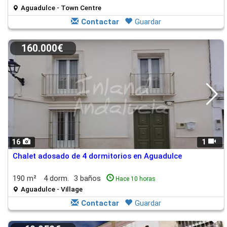
Aguadulce - Town Centre
Contactar
Guardar
160.000€
16
1
Chalet adosado de 4 dormitorios en Aguadulce
190 m²
4 dorm.
3 baños
Hace 10 horas
Aguadulce - Village
Contactar
Guardar