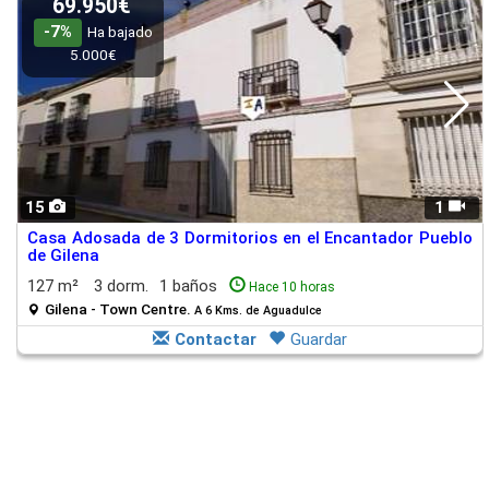
69.950€
-7%
Ha bajado
5.000€
15
1
Casa Adosada de 3 Dormitorios en el Encantador Pueblo
de Gilena
127 m²
3 dorm.
1 baños
Hace 10 horas
Gilena - Town Centre.
A 6 Kms. de Aguadulce
Contactar
Guardar