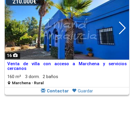
210.000€
16
Venta de villa con acceso a Marchena y servicios
cercanos
160 m²
3 dorm.
2 baños
Marchena - Rural
Contactar
Guardar