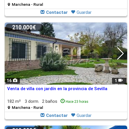
Marchena - Rural
Contactar
Guardar
210.000€
16
1
Venta de villa con jardín en la provincia de Sevilla
182 m²
3 dorm.
2 baños
Hace 23 horas
Marchena - Rural
Contactar
Guardar