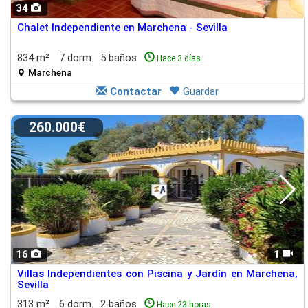
34
Chalet Independiente en Marchena - Sevilla
834 m²
7 dorm.
5 baños
Hace 3 días
Marchena
Contactar
Guardar
260.000€
16
1
Villas Independientes con Piscina y Jardín en Marchena,
Sevilla
313 m²
6 dorm.
2 baños
Hace 23 horas