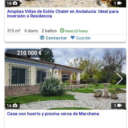
16
1
Amplias Villas de Estilo Chalet en Andalucía: Ideal para
Inversión o Residencia
313 m²
6 dorm.
2 baños
Hace 23 horas
Contactar
Guardar
210.000 €
16
1
Casa con huerto y piscina cerca de Marchena