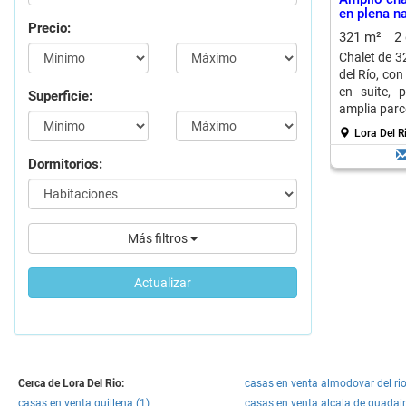
en plena na
Precio:
321 m²
2
Chalet de 3
del Río, con
en suite, 
Superficie:
amplia parc
Lora Del Ri
Dormitorios:
Más filtros
Actualizar
Cerca de Lora Del Rio:
casas en venta almodovar del rio
casas en venta guillena (1)
casas en venta alcala de guadair