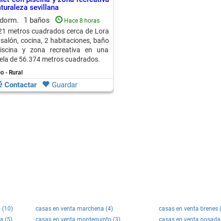
turaleza sevillana
 dorm.
1 baños
Hace 8 horas
21 metros cuadrados cerca de Lora
 salón, cocina, 2 habitaciones, baño
piscina y zona recreativa en una
ela de 56.374 metros cuadrados.
o - Rural
Contactar
Guardar
 (10)
casas en venta marchena (4)
casas en venta brenes 
a (5)
casas en venta montequinto (3)
casas en venta posada