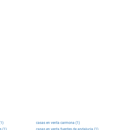
(1)
casas en venta carmona (1)
s (1)
casas en venta fuentes de andalucia (1)