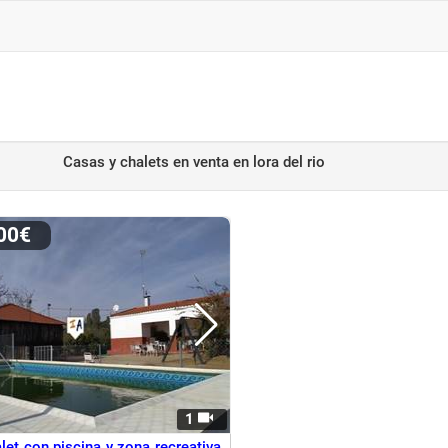
Casas y chalets en venta
en lora del rio
000€
1
let con piscina y zona recreativa