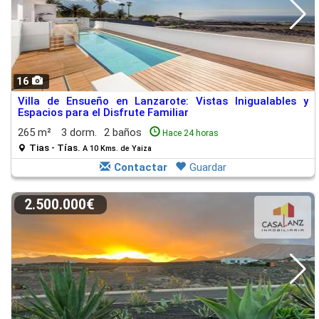
16
Villa de Ensueño en Lanzarote: Vistas Inigualables y
Espacios para el Disfrute Familiar
265 m²
3 dorm.
2 baños
Hace 24 horas
Tias - Tías.
A 10 Kms. de Yaiza
Contactar
Guardar
2.500.000€