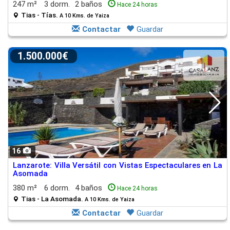
247 m²
3 dorm.
2 baños
Hace 24 horas
Tias - Tías.
A 10 Kms. de Yaiza
Contactar
Guardar
1.500.000€
16
Lanzarote: Villa Versátil con Vistas Espectaculares en La
Asomada
380 m²
6 dorm.
4 baños
Hace 24 horas
Tias - La Asomada.
A 10 Kms. de Yaiza
Contactar
Guardar