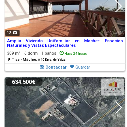
13
Amplia Vivienda Unifamiliar en Macher: Espacios
Naturales y Vistas Espectaculares
309 m²
6 dorm.
1 baños
Hace 24 horas
Tias - Mácher.
A 10 Kms. de Yaiza
Contactar
Guardar
634.500€