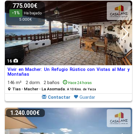
775.000€
-1%
Ha bajado
5.000€
16
Vivir en Macher: Un Refugio Rústico con Vistas al Mar y
Montañas
146 m²
2 dorm.
2 baños
Hace 24 horas
Tias - Macher - La Asomada.
A 10 Kms. de Yaiza
Contactar
Guardar
1.240.000€