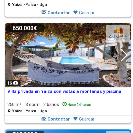
Yaiza - Yaiza - Uga
Contactar
Guardar
650.000€
16
Villa privada en Yaiza con vistas a montañas y piscina
250 m²
3 dorm.
2 baños
Hace 24 horas
Yaiza - Yaiza - Uga
Contactar
Guardar