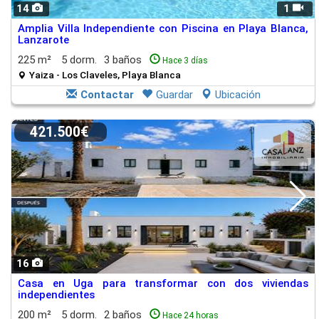
14
1
Amplia Villa Independiente con Piscina en Playa Blanca,
Lanzarote
225 m²
5 dorm.
3 baños
Hace 3 días
Yaiza - Los Claveles, Playa Blanca
Contactar
Guardar
Ubicación
421.500€
16
Casa en Uga para transformar con dos viviendas
independientes
200 m²
5 dorm.
2 baños
Hace 24 horas