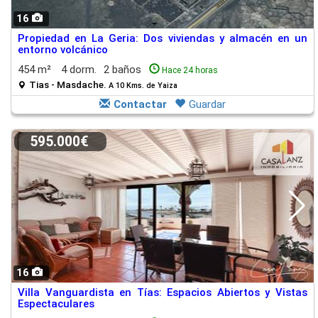
16
Propiedad en La Geria: Dos viviendas y almacén en un
entorno volcánico
454 m²
4 dorm.
2 baños
Hace 24 horas
Tias - Masdache.
A 10 Kms. de Yaiza
Contactar
Guardar
595.000€
16
Villa Vanguardista en Tías: Espacios Abiertos y Vistas
Espectaculares