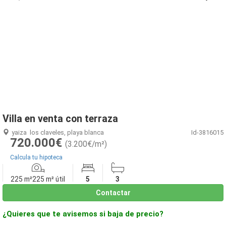
1
/
14
Villa en venta con terraza
yaiza
los claveles, playa blanca
Id-3816015
720.000€
(3.200€/m²)
Calcula tu hipoteca
225 m²
225 m² útil
5
3
Contactar
¿Quieres que te avisemos si baja de precio?