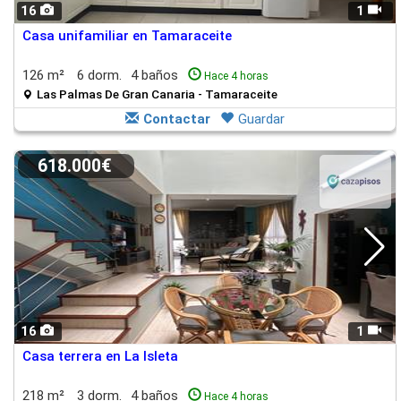
16
1
Casa unifamiliar en Tamaraceite
126 m²
6 dorm.
4 baños
Hace 4 horas
Las Palmas De Gran Canaria - Tamaraceite
Contactar
Guardar
618.000€
16
1
Casa terrera en La Isleta
218 m²
3 dorm.
4 baños
Hace 4 horas