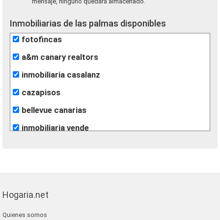
mensaje, ninguno quedará almacenado.
Inmobiliarias de las palmas disponibles
fotofincas
a&m canary realtors
inmobiliaria casalanz
cazapisos
bellevue canarias
inmobiliaria vende
gilmar
Hogaria.net
Quienes somos