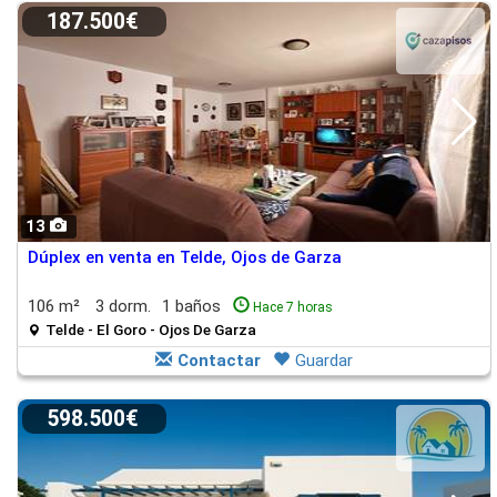
187.500€
13
Dúplex en venta en Telde, Ojos de Garza
106 m²
3 dorm.
1 baños
Hace 7 horas
Telde - El Goro - Ojos De Garza
Contactar
Guardar
598.500€