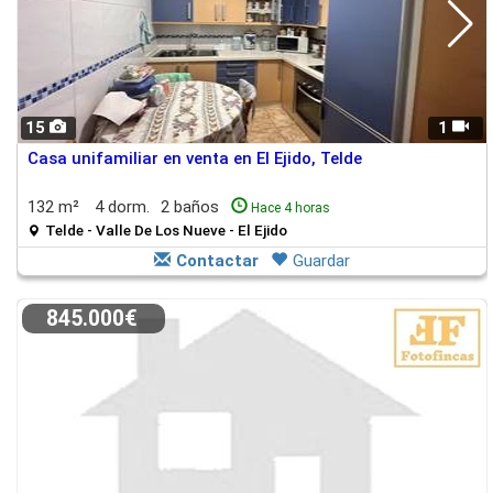
15
1
Casa unifamiliar en venta en El Ejido, Telde
132 m²
4 dorm.
2 baños
Hace 4 horas
Telde - Valle De Los Nueve - El Ejido
Contactar
Guardar
845.000€