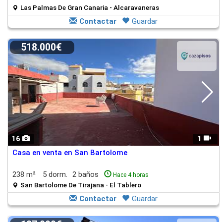
Las Palmas De Gran Canaria - Alcaravaneras
Contactar
Guardar
518.000€
16
1
Casa en venta en San Bartolome
238 m²
5 dorm.
2 baños
Hace 4 horas
San Bartolome De Tirajana - El Tablero
Contactar
Guardar