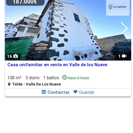
187.000€
16
1
Casa unifamiliar en venta en Valle de los Nueve
150 m²
3 dorm.
1 baños
Hace 4 horas
Telde - Valle De Los Nueve
Contactar
Guardar