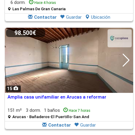
6 dorm.
Hace 4 horas
Las Palmas De Gran Canaria
Contactar
Guardar
Ubicación
98.500€
15
Amplia casa unifamiliar en Arucas a reformar
151 m²
3 dorm.
1 baños
Hace 7 horas
Arucas - Bañaderos-El Puertillo-San And
Contactar
Guardar