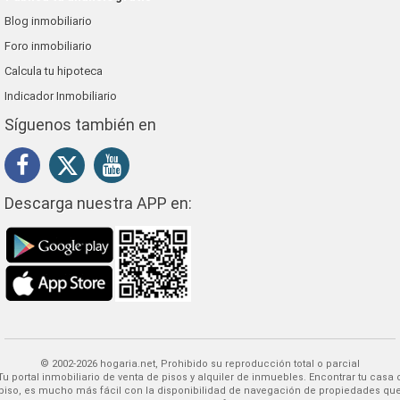
Blog inmobiliario
Foro inmobiliario
Calcula tu hipoteca
Indicador Inmobiliario
Síguenos también en
Descarga nuestra APP en:
© 2002-2026 hogaria.net, Prohibido su reproducción total o parcial
 alquiler de inmuebles. Encontrar tu casa o
piso, es mucho más fácil con la disponibilidad de navegación de propiedades qu