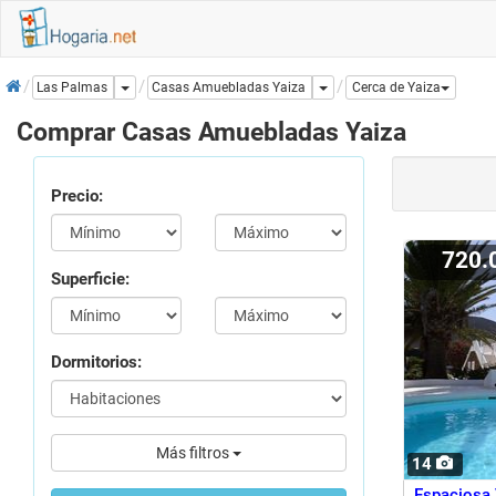
Inicio
Dropdown
Dropdown
Casas Amuebladas Yaiza
Las Palmas
Cerca de Yaiza
Comprar Casas Amuebladas Yaiza
Precio:
720.
Superficie:
Dormitorios:
Más filtros
14
Espaciosa 